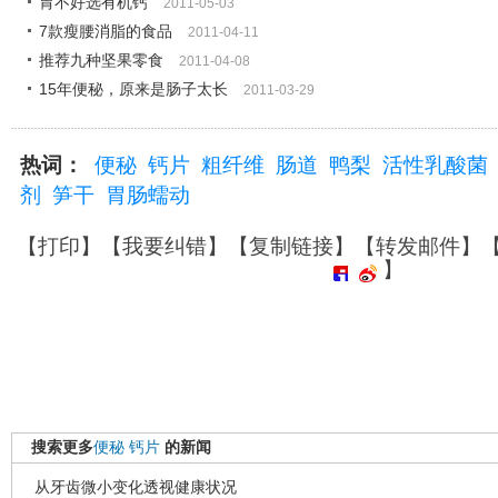
胃不好选有机钙
2011-05-03
7款瘦腰消脂的食品
2011-04-11
推荐九种坚果零食
2011-04-08
15年便秘，原来是肠子太长
2011-03-29
热词：
便秘
钙片
粗纤维
肠道
鸭梨
活性乳酸菌
剂
笋干
胃肠蠕动
【
打印
】【
我要纠错
】【
复制链接
】【
转发邮件
】
】
搜索更多
便秘
钙片
的新闻
从牙齿微小变化透视健康状况