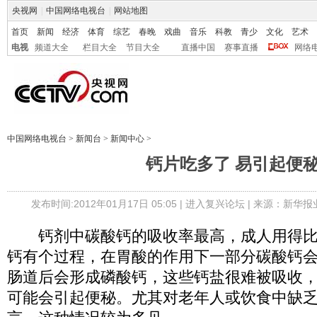
央视网
|
中国网络电视台
|
网站地图
首页
新闻
经济
体育
综艺
春晚
戏曲
音乐
科教
青少
文化
艺术
电视
频道大全
栏目大全
节目大全
直播中国
赛事直播
网络
中国网络电视台
>
新闻台
>
新闻中心
>
钙片吃多了 易引起便
发布时间:2012年01月17日 05:05 |
进入复兴论坛
| 来源：新华报
钙剂中碳酸钙的吸收率最高，成人用得比
钙有个过程，在胃酸的作用下一部分碳酸钙
肠道后会形成磷酸钙，这些钙盐很难被吸收
可能会引起便秘。尤其对老年人或饮食中缺