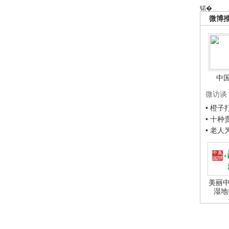
锘�
微博
中
微访谈
• 橙
• 十
• 老
美丽中
湿地