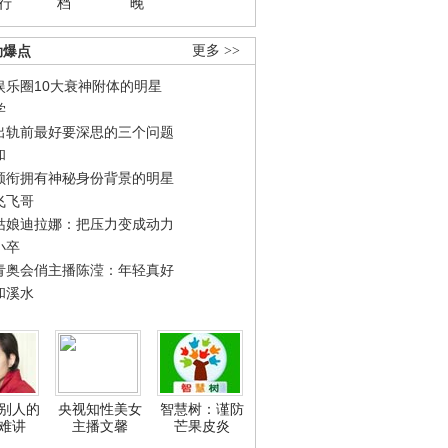
行
档
晚
劲爆点
更多 >>
娱乐圈10大衰神附体的明星
学
出轨前最好要深思的三个问题
和
领衔拥有神秘身份背景的明星
飞飞哥
姑娘迪拉娜：把压力变成动力
小卒
青奥会俏主播陈滢：年轻真好
和溪水
别人的
央视知性美女
智慧树：谨防
难讲
主播文馨
芒果皮炎