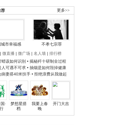
推荐
更多>>
国城市幸福感
不孝七宗罪
|
微直播
|
微广场
|
名人墙
|
排行榜
子打蜡该如何识别
• 揭秘歼十研制全过程
种贵人可遇不可求
• 抽烟是如何毁掉健康
人为病妻搭40米扶手
• 拒绝浪费从我做起
国·
梦想星搭
我要上春
开门大吉
行
档
晚