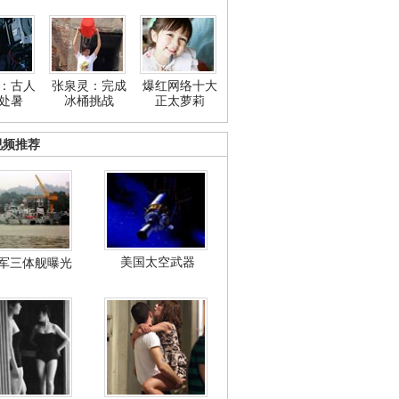
：古人
张泉灵：完成
爆红网络十大
处暑
冰桶挑战
正太萝莉
视频推荐
美国太空武器
军三体舰曝光