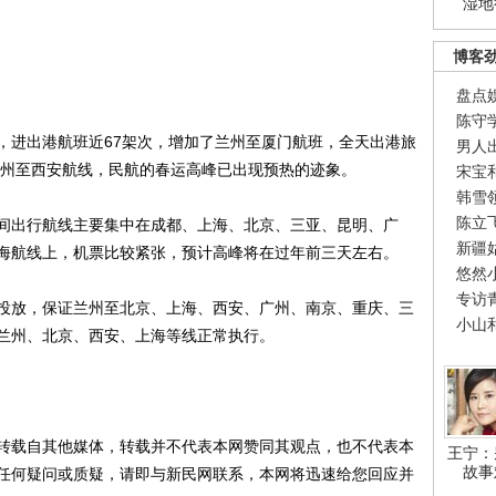
湿地
博客
盘点
陈守
进出港航班近67架次，增加了兰州至厦门航班，全天出港旅
男人
兰州至西安航线，民航的春运高峰已出现预热的迹象。
宋宝
韩雪
陈立
出行航线主要集中在成都、上海、北京、三亚、昆明、广
新疆
海航线上，机票比较紧张，预计高峰将在过年前三天左右。
悠然
专访
放，保证兰州至北京、上海、西安、广州、南京、重庆、三
小山
兰州、北京、西安、上海等线正常执行。
载自其他媒体，转载并不代表本网赞同其观点，也不代表本
王宁：
故事
任何疑问或质疑，请即与新民网联系，本网将迅速给您回应并