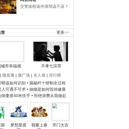
交警拔枪逼停酒驾该不该？
推荐
更多>>
国城市幸福感
不孝七宗罪
|
微直播
|
微广场
|
名人墙
|
排行榜
子打蜡该如何识别
• 揭秘歼十研制全过程
种贵人可遇不可求
• 抽烟是如何毁掉健康
人为病妻搭40米扶手
• 拒绝浪费从我做起
国·
梦想星搭
我要上春
开门大吉