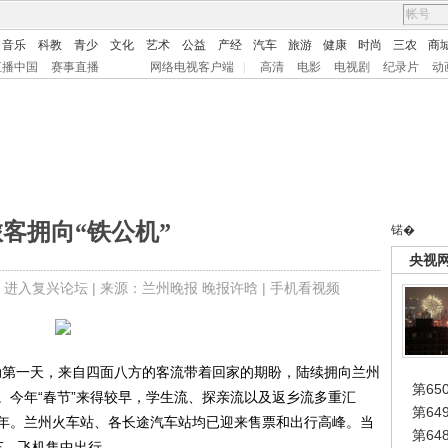
音乐
科教
青少
文化
艺术
公益
产经
汽车
旅游
健康
时尚
三农
商
直播中国
赛事直播
网络电视客户端
|
高清
电影
电视剧
纪录片
动
客拥向“铁公机”
锘�
央视
|
进入复兴论坛
| 来源：兰州晚报 晚报许晗 |
手机看视频
动第一天，来自四面八方的客流带着回家的期盼，陆续拥向兰州
第65
。今年“春节”来得较早，学生流、探亲流以及返乡流多重汇
第6
年。兰州火车站、各长途汽车站均已迎来售票和出行高峰。当
第6
汽车、飞机集中出行。