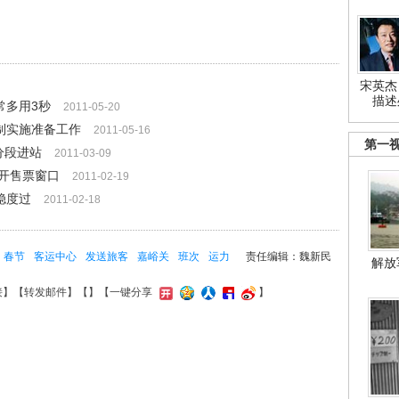
宋英杰
描述
常多用3秒
2011-05-20
制实施准备工作
2011-05-16
第一
分段进站
2011-03-09
开售票窗口
2011-02-19
稳度过
2011-02-18
春节
客运中心
发送旅客
嘉峪关
班次
运力
责任编辑：魏新民
解放
接
】【
转发邮件
】【
】
【一键分享
】