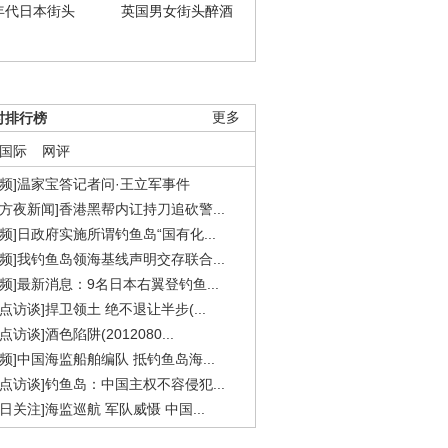
年代日本街头
英国男女街头醉酒
时排行榜
更多
国际
网评
视频]温家宝答记者问·王立军事件
东方夜新闻]香港黑帮内讧持刀追砍警...
视频]日政府实施所谓钓鱼岛“国有化...
视频]我钓鱼岛领海基线声明交存联合...
视频]最新消息：9名日本右翼登钓鱼...
焦点访谈]捍卫领土 绝不退让半步(...
点访谈]酒色陷阱(2012080...
视频]中国海监船舶编队 抵钓鱼岛海...
焦点访谈]钓鱼岛：中国主权不容侵犯...
今日关注]海监巡航 军队威慑 中国...