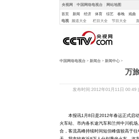
央视网
|
中国网络电视台
|
网站地图
首页
新闻
经济
体育
综艺
春晚
戏曲
电视
频道大全
栏目大全
节目大全
中国网络电视台
>
新闻台
>
新闻中心
>
万旅
发布时间:2012年01月11日 00:49 
本报讯1月8日是2012年春运正式启
火车站、市内各长途汽车和兰州中川机场
合，客流高峰持续时间短但峰值较高于往
天，我市约有近9万人分别乘坐火车、