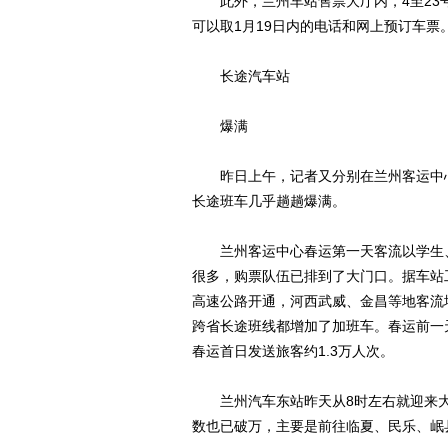
此外，兰州车站售票大厅内，4至23号
可以取1月19日内的电话和网上预订车票
长途汽车站
爆满
昨日上午，记者又分别在兰州客运中心
长途班车几乎趟趟爆满。
兰州客运中心春运第一天客流以学生、
很多，购票队伍已排到了大门口。据车站
高速公路开通，河西武威、金昌等地客流
跨省长途班线都增加了加班车。春运前一
春运首日发送旅客约1.3万人次。
兰州汽车东站昨天从8时左右就迎来大量
数也已破万，主要是前往临夏、民乐、岷