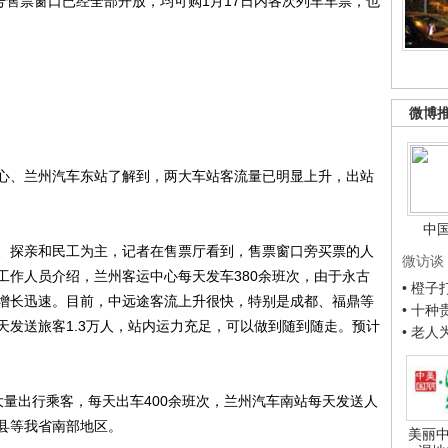
售票窗口已经全部开放，均可购1月17日内各次列车车票，也
。
微博
、兰州汽车东站了解到，两大车站客流量已明显上升，出站
中
探亲和民工为主，记者在售票厅看到，售票窗口旁买票的人
微访谈
工作人员介绍，兰州客运中心每天发车380余班次，由于永古
• 橙
增长迅速。目前，中远途客流上升很快，特别是成都、福鼎等
• 十
天发送旅客1.3万人，站内运力充足，可以做到随到随走。预计
• 老
出行乘客，每天出车400余班次，兰州汽车南站每天发送人
县等我省南部地区。
美丽中