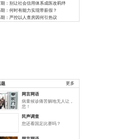
47期：别让社会信用体系成医改羁绊
46期：何时有能力实现带薪假？
45期：严控以人查房因何引热议
话题
更多
网言网语
病童候诊痛苦躺地无人让，
悲！
民声调查
您还看国足比赛吗？
网言网语