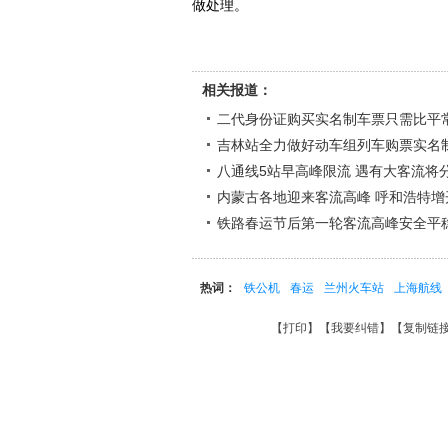
做处理。
相关报道：
二代身份证购买实名制车票只需比平
吉林站全力做好动车组列车购票实名
八通线5站早高峰限流 遇有大客流将
内蒙古各地迎来客流高峰 呼和浩特增
铁路春运节后第一轮客流高峰安全平
热词：
铁公机
春运
兰州火车站
上海航线
【
打印
】【
我要纠错
】【
复制链