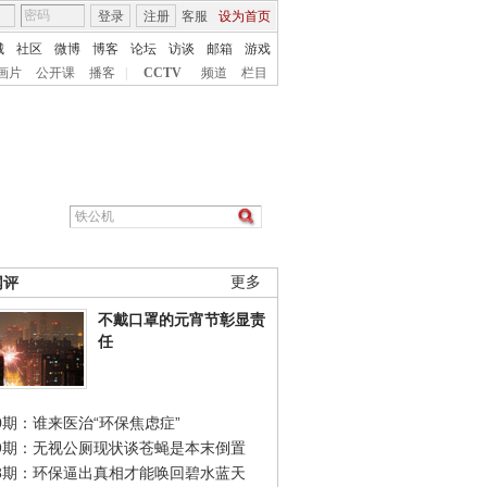
登录
注册
客服
设为首页
城
社区
微博
博客
论坛
访谈
邮箱
游戏
画片
公开课
播客
|
CCTV
频道
栏目
网评
更多
不戴口罩的元宵节彰显责
任
0期：谁来医治“环保焦虑症”
49期：无视公厕现状谈苍蝇是本末倒置
48期：环保逼出真相才能唤回碧水蓝天