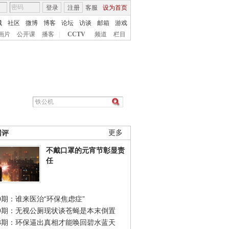
登录
注册
客服
设为首页
城
社区
微博
博客
论坛
访谈
邮箱
游戏
画片
公开课
播客
|
CCTV
频道
栏目
网评
更多
不戴口罩的元宵节彰显责
任
0期：谁来医治“环保焦虑症”
49期：无视公厕现状谈苍蝇是本末倒置
48期：环保逼出真相才能唤回碧水蓝天