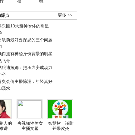
行
档
晚
劲爆点
更多 >>
娱乐圈10大衰神附体的明星
学
出轨前最好要深思的三个问题
和
领衔拥有神秘身份背景的明星
飞飞哥
姑娘迪拉娜：把压力变成动力
小卒
青奥会俏主播陈滢：年轻真好
和溪水
别人的
央视知性美女
智慧树：谨防
难讲
主播文馨
芒果皮炎