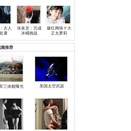
：古人
张泉灵：完成
爆红网络十大
处暑
冰桶挑战
正太萝莉
视频推荐
美国太空武器
军三体舰曝光