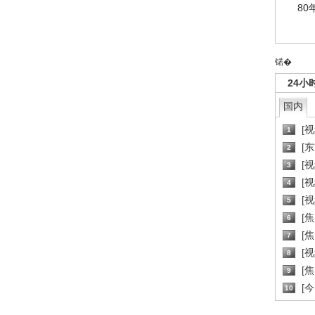
80
锘�
24小
国内
[
1
[
2
[
3
[
4
[
5
[
6
[焦
7
[
8
[
9
[
10