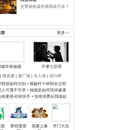
交警拔枪逼停酒驾该不该？
推荐
更多>>
国城市幸福感
不孝七宗罪
|
微直播
|
微广场
|
名人墙
|
排行榜
子打蜡该如何识别
• 揭秘歼十研制全过程
种贵人可遇不可求
• 抽烟是如何毁掉健康
人为病妻搭40米扶手
• 拒绝浪费从我做起
国·
梦想星搭
我要上春
开门大吉