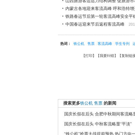
山西旅游客运运力结构调整 促旅游市
内蒙古各地迎来客流高峰 呼和浩特增
铁路春运节后第一轮客流高峰安全平
中国春运迎来节后返程客流高峰
201
热词：
铁公机
售票
客流高峰
学生专列
【
打印
】【
我要纠错
】【
复制链
搜索更多
铁公机
售票
的新闻
国庆长假在后头 合肥中秋期间客流略显
国庆长假在后头 中秋客流略显“平淡”
“铁公机”抢票大战提前预热 热门方向