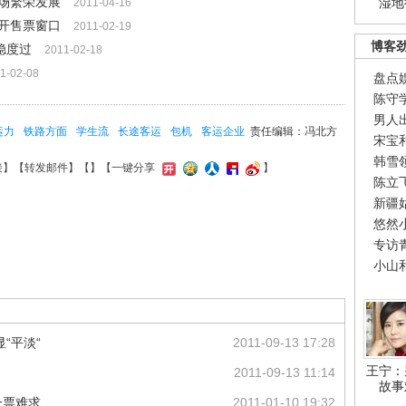
场繁荣发展
湿地
2011-04-16
开售票窗口
2011-02-19
博客
稳度过
2011-02-18
1-02-08
盘点
陈守
男人
运力
铁路方面
学生流
长途客运
包机
客运企业
责任编辑：冯北方
宋宝
韩雪
接
】【
转发邮件
】【
】
【一键分享
】
陈立
新疆
悠然
专访
小山
“平淡“
2011-09-13 17:28
王宁：
2011-09-13 11:14
故事
一票难求
2011-01-10 19:32