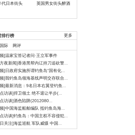
年代日本街头
英国男女街头醉酒
时排行榜
更多
国际
网评
视频]温家宝答记者问·王立军事件
东方夜新闻]香港黑帮内讧持刀追砍警...
视频]日政府实施所谓钓鱼岛“国有化...
视频]我钓鱼岛领海基线声明交存联合...
视频]最新消息：9名日本右翼登钓鱼...
焦点访谈]捍卫领土 绝不退让半步(...
点访谈]酒色陷阱(2012080...
视频]中国海监船舶编队 抵钓鱼岛海...
焦点访谈]钓鱼岛：中国主权不容侵犯...
今日关注]海监巡航 军队威慑 中国...