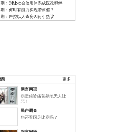
47期：别让社会信用体系成医改羁绊
46期：何时有能力实现带薪假？
45期：严控以人查房因何引热议
话题
更多
网言网语
病童候诊痛苦躺地无人让，
悲！
民声调查
您还看国足比赛吗？
网言网语