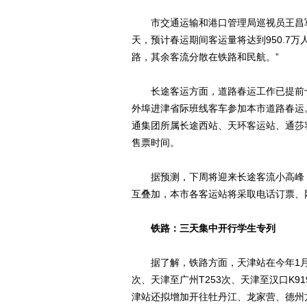
市交通运输和港口管理局巡视员王昌军接
天，预计春运期间客运量将达到950.7
路，其余客流分散在铁路和民航。”
长途客运方面，道路春运工作已提前十天
外埠进津省际班线客车参加本市道路春运
通集团所属长途西站、天环客运站、通莎
售票时间。
据预测，下周将迎来长途客流小高峰，
互叠加，本市各客运站将采取电话订票、
铁路：三天集中开行学生专列
据了解，铁路方面，天津站在今年1月12
次、天津至广州T253次、天津至汉口K91
津站还拟增加开往牡丹江、龙家营、德州