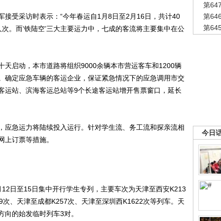
第6
受采访时表示：“今年春运自1月8日至2月16日，共计40
第6
第6
万人次。而‘铁陆空’三大主要运力中，七成的客流将主要集中在公
启动，本市道路将组织9000余辆本市营运客车和1200辆
。确定应急车辆的客运企业，保证紧急情况下的应急调用市交
客运站、滨海客运总站等9个长途客运站增开售票窗口，延长
应急运力将陆续投入运行。针对学生流、务工流和探亲流相
今日
网上订票等措施。
日至15日集中开行学生专列，主要车次为天津至西安K213
9次、天津至成都K257次、天津至深圳西K1622次等列车。天
方向的始发临时列车3对。