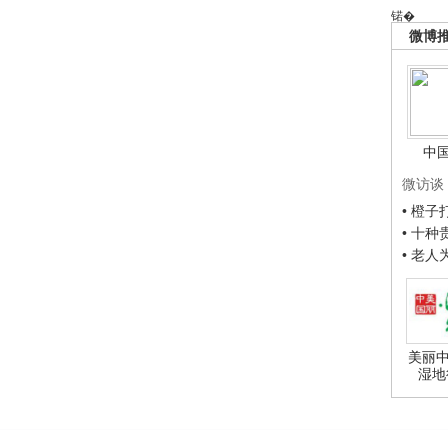
锘�
微博
中
微访谈
• 橙
• 十
• 老
美丽中
湿地