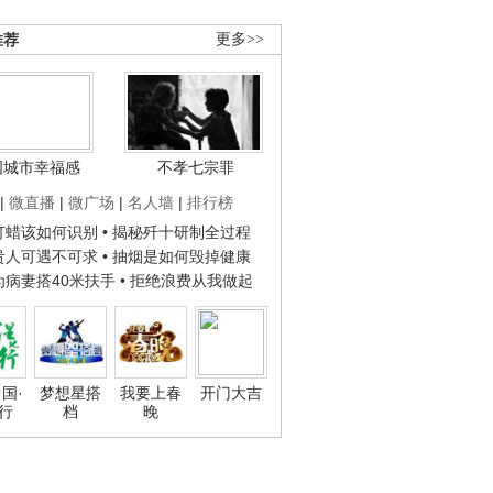
推荐
更多>>
国城市幸福感
不孝七宗罪
|
微直播
|
微广场
|
名人墙
|
排行榜
子打蜡该如何识别
• 揭秘歼十研制全过程
种贵人可遇不可求
• 抽烟是如何毁掉健康
人为病妻搭40米扶手
• 拒绝浪费从我做起
国·
梦想星搭
我要上春
开门大吉
行
档
晚