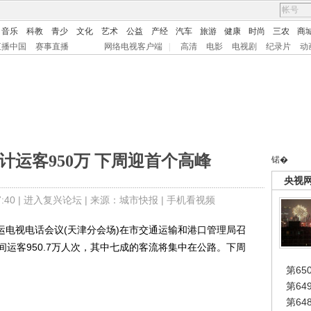
音乐
科教
青少
文化
艺术
公益
产经
汽车
旅游
健康
时尚
三农
商
直播中国
赛事直播
网络电视客户端
|
高清
电影
电视剧
纪录片
动
预计运客950万 下周迎首个高峰
锘�
央视
40 |
进入复兴论坛
| 来源：城市快报 |
手机看视频
春运电视电话会议(天津分会场)在市交通运输和港口管理局召
运客950.7万人次，其中七成的客流将集中在公路。下周
第65
第6
第6