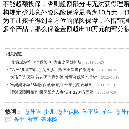
不能超额投保，否则超额部分将无法获得理
构规定少儿意外险风险保障最高为10万元，
为了让孩子得到全方位的保险保障，不惜“花
多个产品，那么保险金额超出10万元的部分
相关报道：
假期出游撑一把“保险伞”为旅途保驾护航
2011-05-23
"六一"儿童节临近 购买少儿险应重保障轻教育金
2011-05-20
为孩子选保险:首选医疗意外险 教育金保险也关键
2011-05-19
准妈妈怀孕28周投保或会遭拒 专家提醒要早买
2011-05-10
理财保障两相宜 投保阳光人寿“真心128”有保障
2011-04-19
热词：
意外险
少儿
意外保险
学平险
学生
意外
园
杀手
教育
基本险