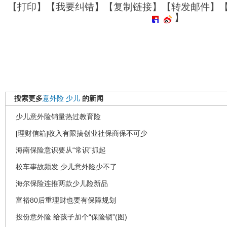
【
打印
】【
我要纠错
】【
复制链接
】【
转发邮件
】
】
搜索更多
意外险
少儿
的新闻
少儿意外险销量热过教育险
[理财信箱]收入有限搞创业社保商保不可少
海南保险意识要从“常识”抓起
校车事故频发 少儿意外险少不了
海尔保险连推两款少儿险新品
富裕80后重理财也要有保障规划
投份意外险 给孩子加个“保险锁”(图)