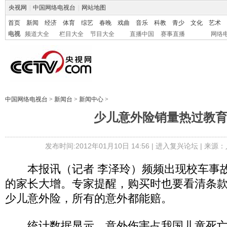
央视网
|
中国网络电视台
|
网站地图
首页
新闻
经济
体育
综艺
春晚
戏曲
音乐
科教
青少
文化
艺术
电视
频道大全
栏目大全
节目大全
直播中国
赛事直播
网络
中国网络电视台
>
新闻台
>
新闻中心
>
少儿意外险销量热过教
发布时间:2012年01月10日 14:56 |
进入复兴论坛
| 来源：
本报讯（记者 李泽玲）频频出现校车事故
的家长大增。专家提醒，购买时也要看清条
少儿意外险，所有的意外都能赔。
统计数据显示，意外伤害占我国儿童死亡原因