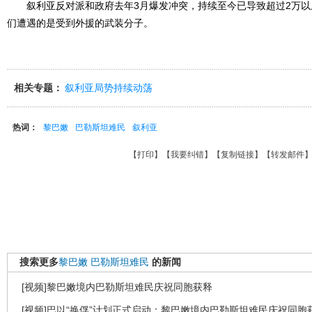
叙利亚反对派和政府去年3月爆发冲突，持续至今已导致超过2万以
们遭遇的是受到外援的武装分子。
相关专题：
叙利亚局势持续动荡
热词：
黎巴嫩
巴勒斯坦难民
叙利亚
【
打印
】【
我要纠错
】【
复制链接
】【
转发邮件
搜索更多
黎巴嫩
巴勒斯坦难民
的新闻
[视频]黎巴嫩境内巴勒斯坦难民庆祝同胞获释
[视频]巴以“换俘”计划正式启动：黎巴嫩境内巴勒斯坦难民庆祝同胞