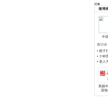
锘�
微博
中
微访谈
• 橙
• 十
• 老
美丽中
湿地