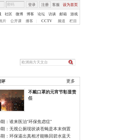
登录
注册
客服
设为首页
城
社区
微博
博客
论坛
访谈
邮箱
游戏
画片
公开课
播客
|
CCTV
频道
栏目
网评
更多
不戴口罩的元宵节彰显责
任
0期：谁来医治“环保焦虑症”
49期：无视公厕现状谈苍蝇是本末倒置
48期：环保逼出真相才能唤回碧水蓝天