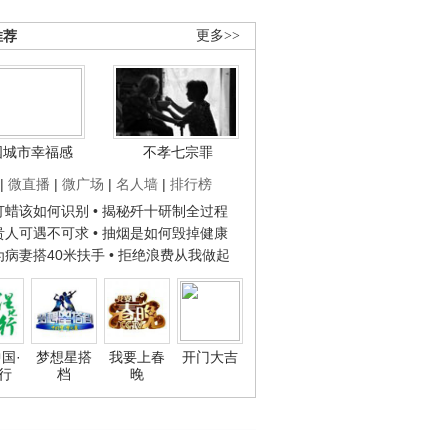
推荐
更多>>
国城市幸福感
不孝七宗罪
|
微直播
|
微广场
|
名人墙
|
排行榜
子打蜡该如何识别
• 揭秘歼十研制全过程
种贵人可遇不可求
• 抽烟是如何毁掉健康
人为病妻搭40米扶手
• 拒绝浪费从我做起
国·
梦想星搭
我要上春
开门大吉
行
档
晚