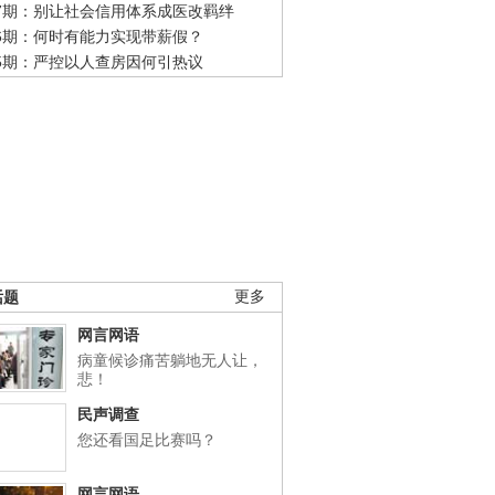
47期：别让社会信用体系成医改羁绊
46期：何时有能力实现带薪假？
45期：严控以人查房因何引热议
话题
更多
网言网语
病童候诊痛苦躺地无人让，
悲！
民声调查
您还看国足比赛吗？
网言网语