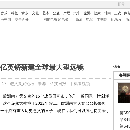
音乐
科教
青少
文化
艺术
公益
产经
汽车
旅游
健康
时尚
三农
商
直播中国
赛事直播
网络电视客户端
|
高清
电影
电视剧
纪录片
动
72亿英镑新建全球最大望远镜
锘�
央视
17 |
进入复兴论坛
| 来源：科技日报 |
手机看视频
，欧洲南方天文台的15个成员国宣布，他们一致同意，计划耗
镜，这个庞然大物拟于2022年竣工。欧洲南方天文台台长蒂姆
是一个具有重大历史意义的日子，现在，我们可以同心协力着手
第65
第6
第6