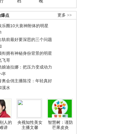
行
档
晚
劲爆点
更多 >>
娱乐圈10大衰神附体的明星
学
出轨前最好要深思的三个问题
和
领衔拥有神秘身份背景的明星
飞飞哥
姑娘迪拉娜：把压力变成动力
小卒
青奥会俏主播陈滢：年轻真好
和溪水
别人的
央视知性美女
智慧树：谨防
难讲
主播文馨
芒果皮炎