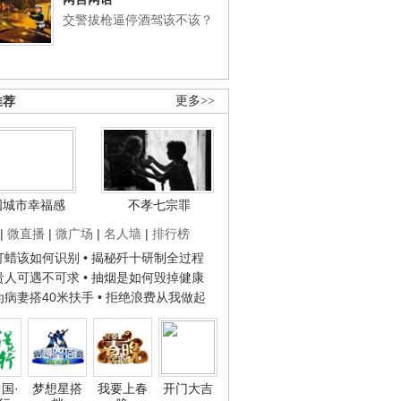
交警拔枪逼停酒驾该不该？
推荐
更多>>
国城市幸福感
不孝七宗罪
|
微直播
|
微广场
|
名人墙
|
排行榜
子打蜡该如何识别
• 揭秘歼十研制全过程
种贵人可遇不可求
• 抽烟是如何毁掉健康
人为病妻搭40米扶手
• 拒绝浪费从我做起
国·
梦想星搭
我要上春
开门大吉