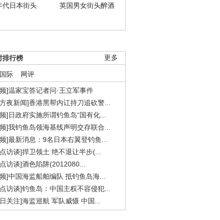
年代日本街头
英国男女街头醉酒
时排行榜
更多
国际
网评
视频]温家宝答记者问·王立军事件
东方夜新闻]香港黑帮内讧持刀追砍警...
视频]日政府实施所谓钓鱼岛“国有化...
视频]我钓鱼岛领海基线声明交存联合...
视频]最新消息：9名日本右翼登钓鱼...
焦点访谈]捍卫领土 绝不退让半步(...
点访谈]酒色陷阱(2012080...
视频]中国海监船舶编队 抵钓鱼岛海...
焦点访谈]钓鱼岛：中国主权不容侵犯...
今日关注]海监巡航 军队威慑 中国...