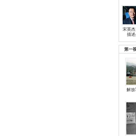
宋英杰
描述
第一
解放