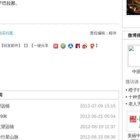
于巴拉那。
岩石行星
责任编辑：程冲
微博
【
转发邮件
】【
】
【一键分享
】
中
微访谈
• 橙
闻
• 十
• 老
望远镜
2012-07-09 13:15
9米
2012-06-21 05:04
文望远镜
2012-06-19 11:37
美丽中
外行星山脉
2012-06-15 09:36