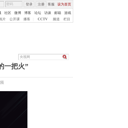
登录
注册
客服
设为首页
城
社区
微博
博客
论坛
访谈
邮箱
游戏
画片
公开课
播客
|
CCTV
频道
栏目
的一把火”
频