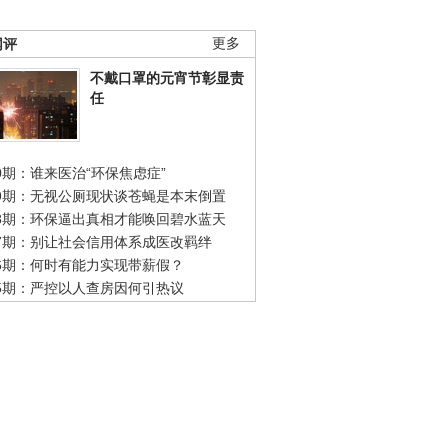
网评
更多
不戴口罩的元宵节彰显责
任
0期：谁来医治“环保焦虑症”
49期：无视公厕现状谈苍蝇是本末倒置
48期：环保逼出真相才能唤回碧水蓝天
47期：别让社会信用体系成医改羁绊
46期：何时有能力实现带薪假？
45期：严控以人查房因何引热议