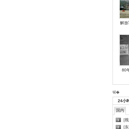
解放
80
锘�
24小
国内
[
1
[
2