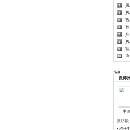
[
3
[
4
[
5
[
6
[焦
7
[
8
[
9
[
10
锘�
微博
中
微访谈
• 橙