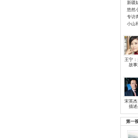
新疆
悠然
专访
小山
王宁：
故事
宋英杰
描述
第一