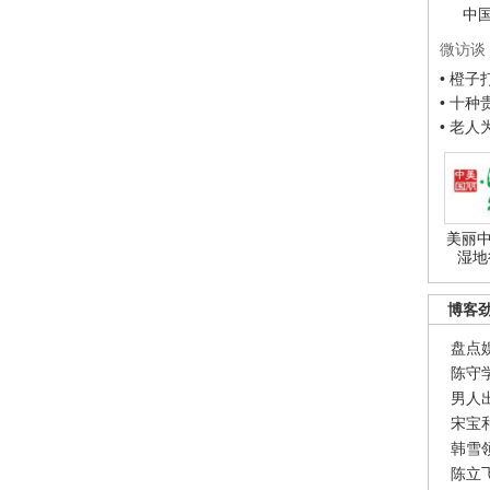
中
微访谈
• 橙
• 十
• 老
美丽中
湿地
博客
盘点
陈守
男人
宋宝
韩雪
陈立