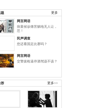
话题
更多
网言网语
病童候诊痛苦躺地无人让，
悲！
民声调查
您还看国足比赛吗？
网言网语
交警拔枪逼停酒驾该不该？
推荐
更多>>