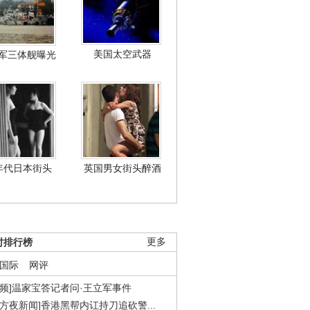
美国太空武器
军三体舰曝光
年代日本街头
英国男女街头醉酒
时排行榜
更多
国际
网评
视频]温家宝答记者问·王立军事件
东方夜新闻]香港黑帮内讧持刀追砍警...