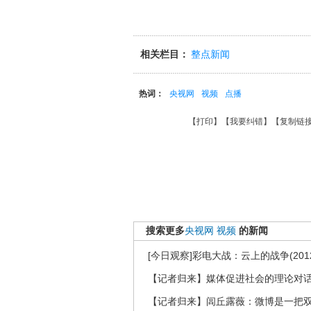
相关栏目：
整点新闻
热词：
央视网
视频
点播
【
打印
】【
我要纠错
】【
复制链
搜索更多
央视网
视频
的新闻
[今日观察]彩电大战：云上的战争(2012
【记者归来】媒体促进社会的理论对
【记者归来】闾丘露薇：微博是一把