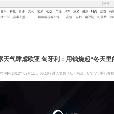
音乐
科教
青少
文化
艺术
公益
产经
汽车
旅游
健康
时尚
三农
商
直播中国
赛事直播
网络电视客户端
|
高清
电影
电视剧
纪录片
动
极寒天气肆虐欧亚 匈牙利：用钱烧起“冬天里
布时间:2012年02月11日 05:16 |
进入复兴论坛
| 来源：CNTV |
手机看视