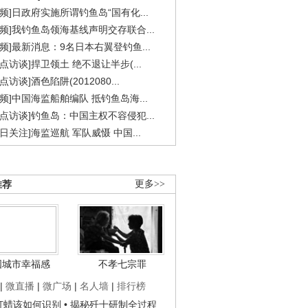
视频]日政府实施所谓钓鱼岛“国有化...
视频]我钓鱼岛领海基线声明交存联合...
视频]最新消息：9名日本右翼登钓鱼...
焦点访谈]捍卫领土 绝不退让半步(...
点访谈]酒色陷阱(2012080...
视频]中国海监船舶编队 抵钓鱼岛海...
焦点访谈]钓鱼岛：中国主权不容侵犯...
今日关注]海监巡航 军队威慑 中国...
推荐
更多>>
国城市幸福感
不孝七宗罪
|
微直播
|
微广场
|
名人墙
|
排行榜
子打蜡该如何识别
• 揭秘歼十研制全过程