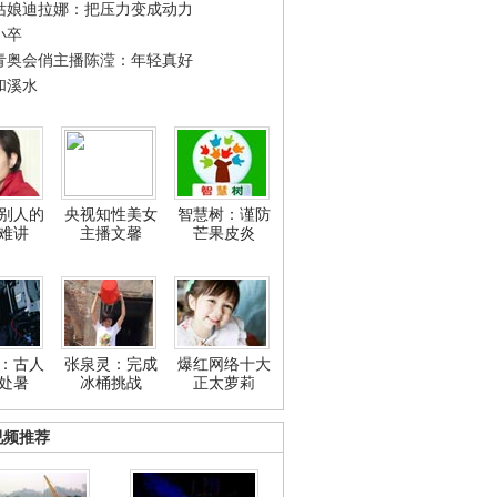
姑娘迪拉娜：把压力变成动力
小卒
青奥会俏主播陈滢：年轻真好
和溪水
别人的
央视知性美女
智慧树：谨防
难讲
主播文馨
芒果皮炎
：古人
张泉灵：完成
爆红网络十大
处暑
冰桶挑战
正太萝莉
视频推荐