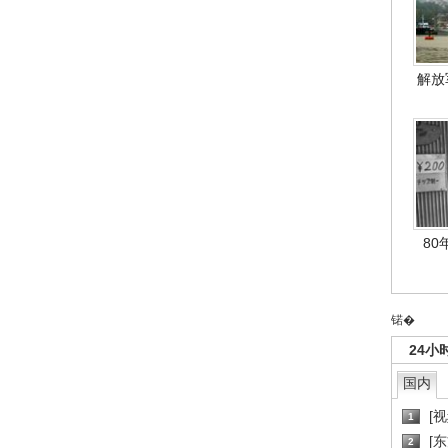
解放
80
锘�
24小
国内
[
1
[
2