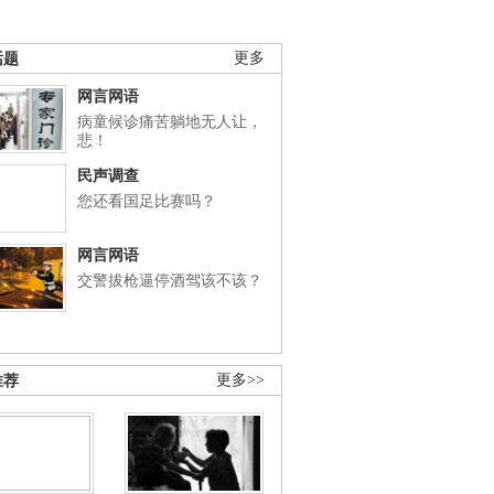
话题
更多
网言网语
病童候诊痛苦躺地无人让，
悲！
民声调查
您还看国足比赛吗？
网言网语
交警拔枪逼停酒驾该不该？
推荐
更多>>