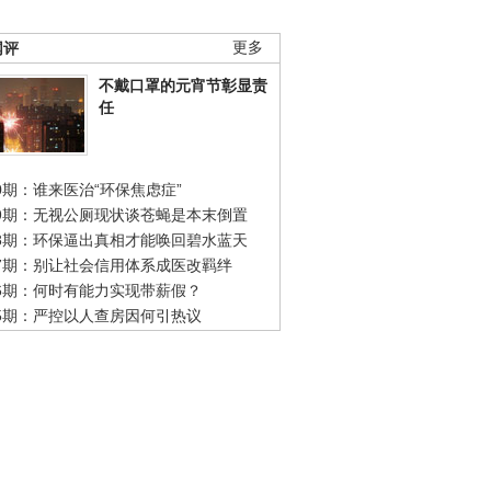
网评
更多
不戴口罩的元宵节彰显责
任
0期：谁来医治“环保焦虑症”
49期：无视公厕现状谈苍蝇是本末倒置
48期：环保逼出真相才能唤回碧水蓝天
47期：别让社会信用体系成医改羁绊
46期：何时有能力实现带薪假？
45期：严控以人查房因何引热议