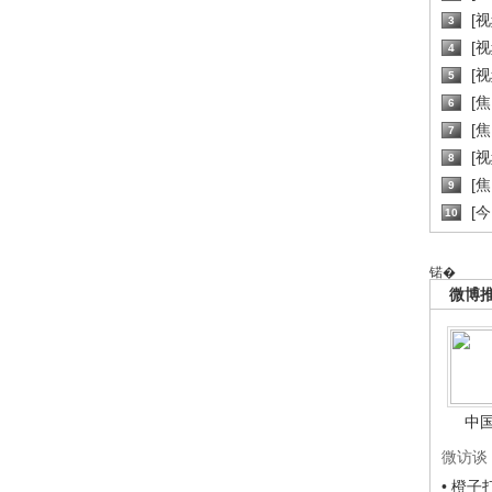
[
3
[
4
[
5
[
6
[焦
7
[
8
[
9
[
10
锘�
微博
中
微访谈
• 橙