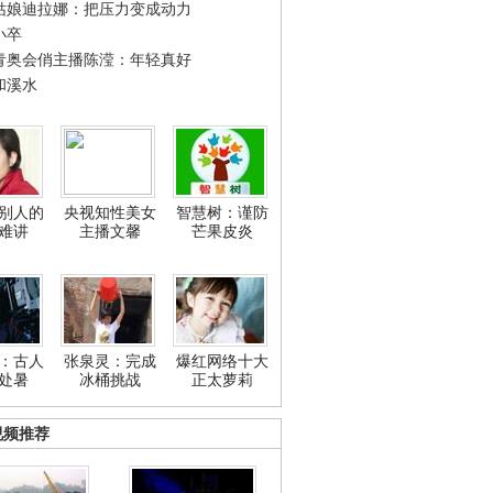
姑娘迪拉娜：把压力变成动力
小卒
青奥会俏主播陈滢：年轻真好
和溪水
别人的
央视知性美女
智慧树：谨防
难讲
主播文馨
芒果皮炎
：古人
张泉灵：完成
爆红网络十大
处暑
冰桶挑战
正太萝莉
视频推荐