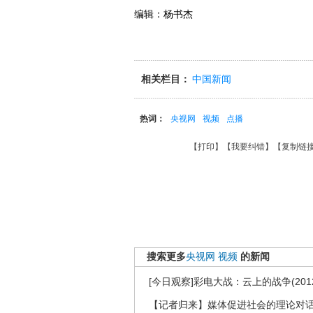
编辑：杨书杰
相关栏目：
中国新闻
热词：
央视网
视频
点播
【
打印
】【
我要纠错
】【
复制链
搜索更多
央视网
视频
的新闻
[今日观察]彩电大战：云上的战争(2012
【记者归来】媒体促进社会的理论对