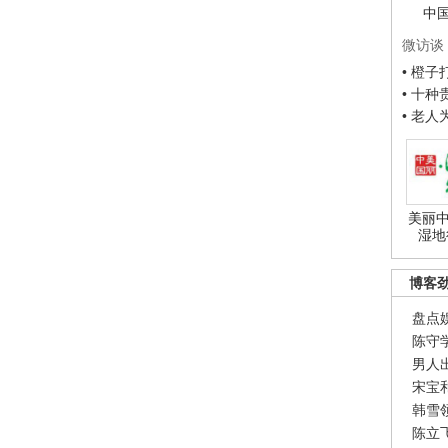
中
微访谈
• 橙
• 十
• 老
美丽中
湿地
博客
盘点
陈守
男人
宋宝
韩雪
陈立