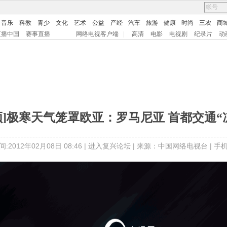
音乐
科教
青少
文化
艺术
公益
产经
汽车
旅游
健康
时尚
三农
商
直播中国
赛事直播
网络电视客户端
|
高清
电影
电视剧
纪录片
动
频]极寒天气笼罩欧亚：罗马尼亚 首都交通“
:2012年02月08日 08:46 |
进入复兴论坛
| 来源：中国网络电视台 |
手