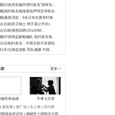
视频]日政府实施所谓钓鱼岛“国有化...
视频]我钓鱼岛领海基线声明交存联合...
视频]最新消息：9名日本右翼登钓鱼...
焦点访谈]捍卫领土 绝不退让半步(...
点访谈]酒色陷阱(2012080...
视频]中国海监船舶编队 抵钓鱼岛海...
焦点访谈]钓鱼岛：中国主权不容侵犯...
今日关注]海监巡航 军队威慑 中国...
推荐
更多>>
国城市幸福感
不孝七宗罪
|
微直播
|
微广场
|
名人墙
|
排行榜
子打蜡该如何识别
• 揭秘歼十研制全过程