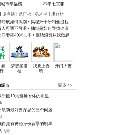
国城市幸福感
不孝七宗罪
|
微直播
|
微广场
|
名人墙
|
排行榜
子打蜡该如何识别
• 揭秘歼十研制全过程
种贵人可遇不可求
• 抽烟是如何毁掉健康
人为病妻搭40米扶手
• 拒绝浪费从我做起
国·
梦想星搭
我要上春
开门大吉
行
档
晚
劲爆点
更多 >>
娱乐圈10大衰神附体的明星
学
出轨前最好要深思的三个问题
和
领衔拥有神秘身份背景的明星
飞飞哥