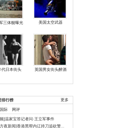
美国太空武器
军三体舰曝光
年代日本街头
英国男女街头醉酒
时排行榜
更多
国际
网评
视频]温家宝答记者问·王立军事件
东方夜新闻]香港黑帮内讧持刀追砍警...