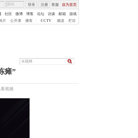
登录
注册
客服
设为首页
城
社区
微博
博客
论坛
访谈
邮箱
游戏
画片
公开课
播客
|
CCTV
频道
栏目
冻瘫”
机看视频