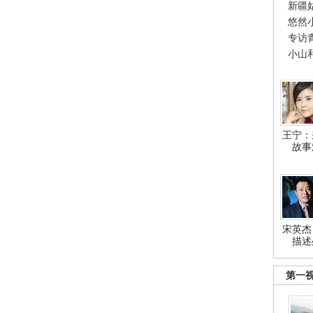
新疆
悠然
专访
小山
王宁：
故事
宋英杰
描述
第一