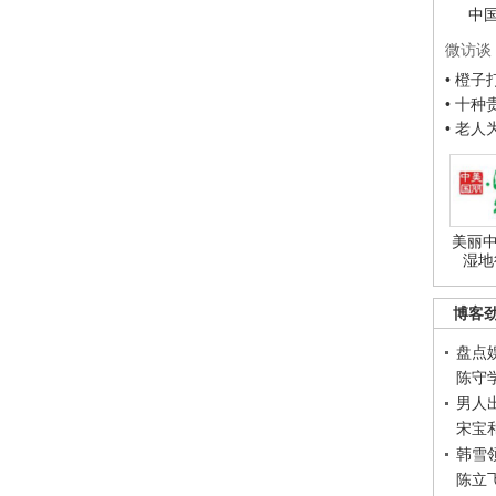
中
微访谈
• 橙
• 十
• 老
美丽中
湿地
博客
盘点
陈守
男人
宋宝
韩雪
陈立