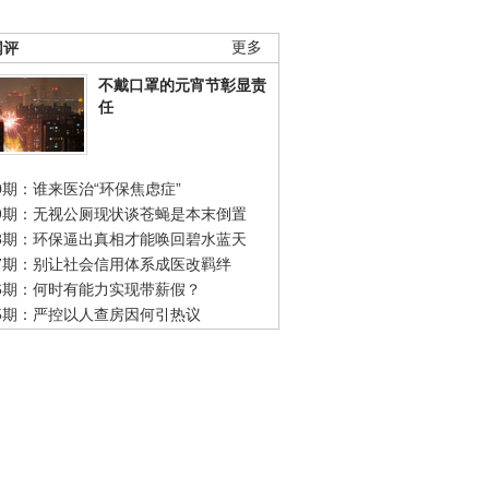
网评
更多
不戴口罩的元宵节彰显责
任
0期：谁来医治“环保焦虑症”
49期：无视公厕现状谈苍蝇是本末倒置
48期：环保逼出真相才能唤回碧水蓝天
47期：别让社会信用体系成医改羁绊
46期：何时有能力实现带薪假？
45期：严控以人查房因何引热议