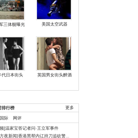
美国太空武器
军三体舰曝光
年代日本街头
英国男女街头醉酒
时排行榜
更多
国际
网评
视频]温家宝答记者问·王立军事件
东方夜新闻]香港黑帮内讧持刀追砍警...