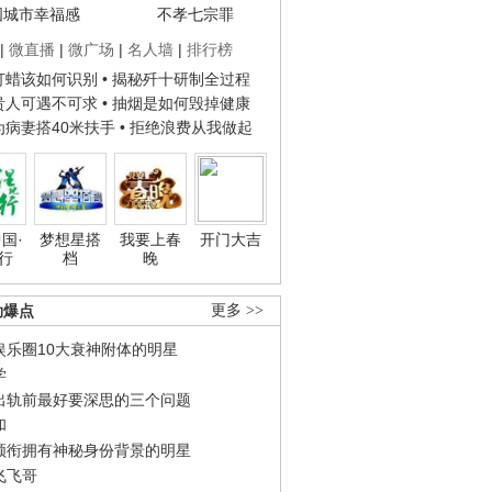
国城市幸福感
不孝七宗罪
|
微直播
|
微广场
|
名人墙
|
排行榜
子打蜡该如何识别
• 揭秘歼十研制全过程
种贵人可遇不可求
• 抽烟是如何毁掉健康
人为病妻搭40米扶手
• 拒绝浪费从我做起
国·
梦想星搭
我要上春
开门大吉
行
档
晚
劲爆点
更多 >>
娱乐圈10大衰神附体的明星
学
出轨前最好要深思的三个问题
和
领衔拥有神秘身份背景的明星
飞飞哥