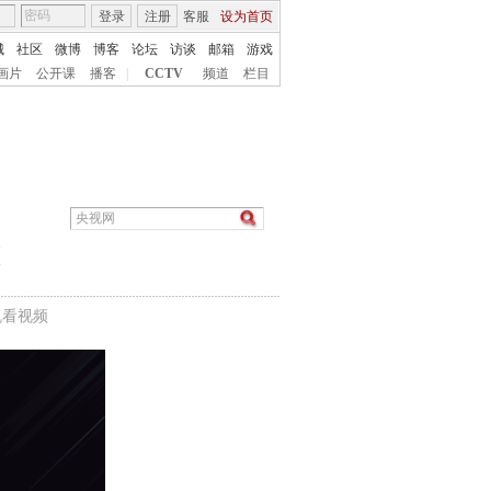
登录
注册
客服
设为首页
城
社区
微博
博客
论坛
访谈
邮箱
游戏
画片
公开课
播客
|
CCTV
频道
栏目
机看视频