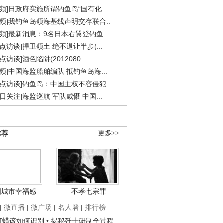
视频]日政府实施所谓钓鱼岛“国有化...
视频]我钓鱼岛领海基线声明交存联合...
视频]最新消息：9名日本右翼登钓鱼...
焦点访谈]捍卫领土 绝不退让半步(...
点访谈]酒色陷阱(2012080...
视频]中国海监船舶编队 抵钓鱼岛海...
焦点访谈]钓鱼岛：中国主权不容侵犯...
今日关注]海监巡航 军队威慑 中国...
推荐
更多>>
国城市幸福感
不孝七宗罪
|
微直播
|
微广场
|
名人墙
|
排行榜
子打蜡该如何识别
• 揭秘歼十研制全过程