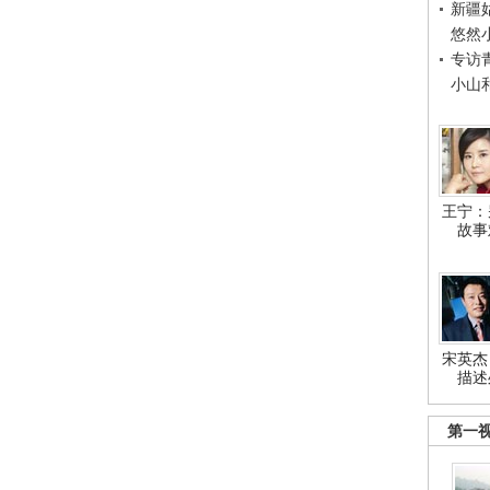
新疆
悠然
专访
小山
王宁：
故事
宋英杰
描述
第一