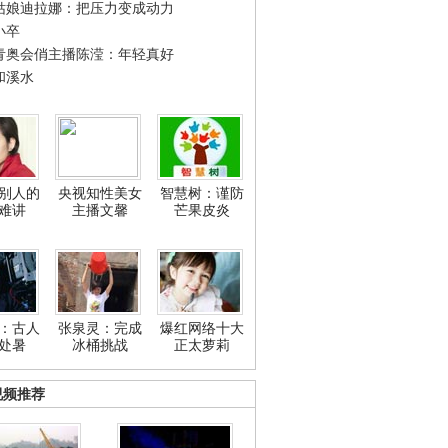
姑娘迪拉娜：把压力变成动力
小卒
青奥会俏主播陈滢：年轻真好
和溪水
别人的
央视知性美女
智慧树：谨防
难讲
主播文馨
芒果皮炎
：古人
张泉灵：完成
爆红网络十大
处暑
冰桶挑战
正太萝莉
视频推荐