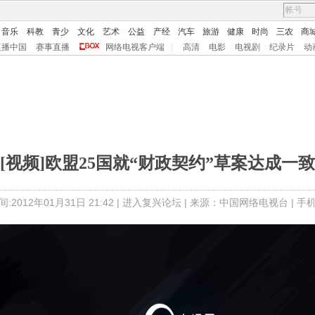
音乐
科教
青少
文化
艺术
公益
产经
汽车
旅游
健康
时尚
三农
商
直播中国
赛事直播
网络电视客户端
|
高清
电影
电视剧
纪录片
动
[视频]欧盟25国就“财政契约”草案达成一致
:2012年01月31日 21:42 |
进入复兴论坛
| 来源：中国网络电视台 |
手