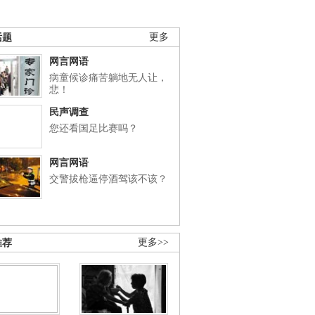
话题
更多
网言网语
病童候诊痛苦躺地无人让，
悲！
民声调查
您还看国足比赛吗？
网言网语
交警拔枪逼停酒驾该不该？
推荐
更多>>