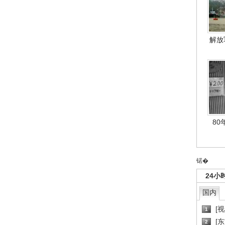
解放
80
锘�
24小
国内
[
1
[
2