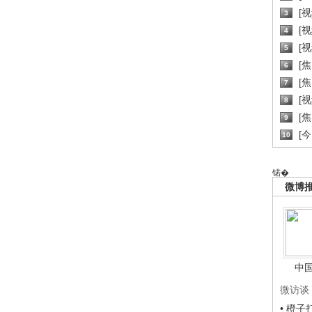
[
3
[
4
[
5
[
6
[焦
7
[
8
[
9
[
10
锘�
微博
中
微访谈
• 橙