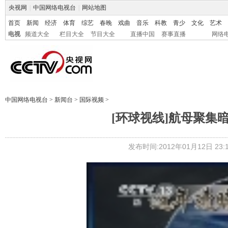
央视网
|
中国网络电视台
|
网站地图
首页
新闻
经济
体育
综艺
春晚
戏曲
音乐
科教
青少
文化
艺术
电视
频道大全
栏目大全
节目大全
直播中国
赛事直播
网络
中国网络电视台
>
新闻台
>
国际视频
>
[环球视线]航母聚集暗杀
发布时间:2012年01月12日 23:1