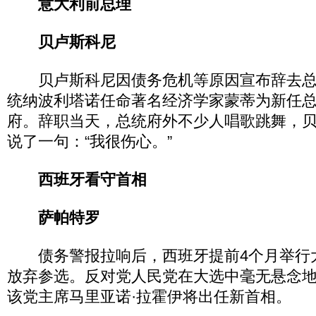
意大利前总理
贝卢斯科尼
贝卢斯科尼因债务危机等原因宣布辞去总
统纳波利塔诺任命著名经济学家蒙蒂为新任
府。辞职当天，总统府外不少人唱歌跳舞，
说了一句：“我很伤心。”
西班牙看守首相
萨帕特罗
债务警报拉响后，西班牙提前4个月举行
放弃参选。反对党人民党在大选中毫无悬念
该党主席马里亚诺·拉霍伊将出任新首相。