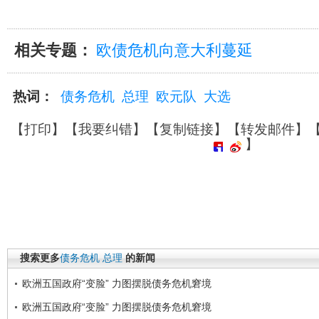
相关专题：
欧债危机向意大利蔓延
热词：
债务危机
总理
欧元队
大选
【
打印
】【
我要纠错
】【
复制链接
】【
转发邮件
】
】
搜索更多
债务危机
总理
的新闻
欧洲五国政府“变脸” 力图摆脱债务危机窘境
欧洲五国政府“变脸” 力图摆脱债务危机窘境