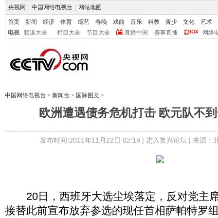
央视网
|
中国网络电视台
|
网站地图
首页
新闻
经济
体育
综艺
春晚
戏曲
音乐
科教
青少
文化
艺术
电视
频道大全
栏目大全
节目大全
直播中国
赛事直播
网络
中国网络电视台
>
新闻台
>
国际图文
>
欧洲遭遇债务危机打击 欧元队不到
发布时间:2011年11月22日 02:19 |
进入复兴论坛
| 来源：
20日，西班牙大选尘埃落定，反对党主席
接替此前宣布放弃参选的现任首相萨帕特罗