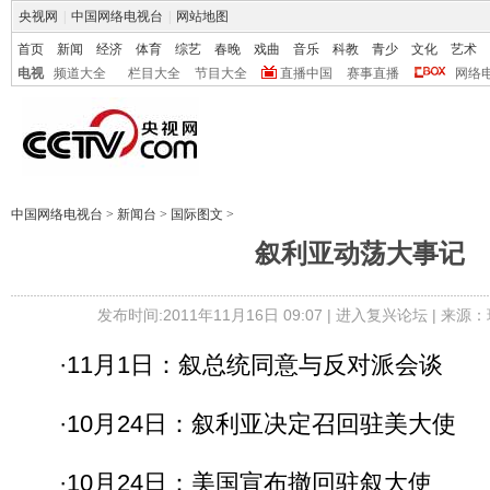
央视网
|
中国网络电视台
|
网站地图
首页
新闻
经济
体育
综艺
春晚
戏曲
音乐
科教
青少
文化
艺术
电视
频道大全
栏目大全
节目大全
直播中国
赛事直播
网络
中国网络电视台
>
新闻台
>
国际图文
>
叙利亚动荡大事记
发布时间:2011年11月16日 09:07 |
进入复兴论坛
| 来源：
·11月1日：叙总统同意与反对派会谈
·10月24日：叙利亚决定召回驻美大使
·10月24日：美国宣布撤回驻叙大使