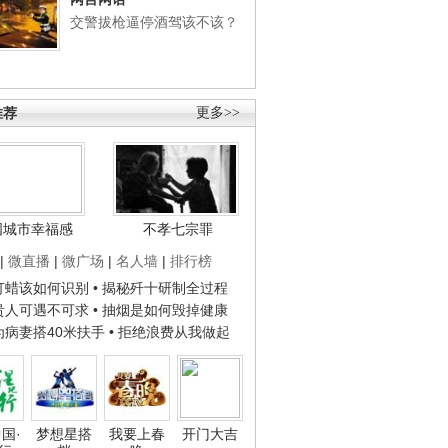
交警拔枪逼停酒驾该不该？
推荐
更多>>
国城市幸福感
不孝七宗罪
|
微直播
|
微广场
|
名人墙
|
排行榜
子打蜡该如何识别
• 揭秘歼十研制全过程
种贵人可遇不可求
• 抽烟是如何毁掉健康
人为病妻搭40米扶手
• 拒绝浪费从我做起
国·
梦想星搭
我要上春
开门大吉