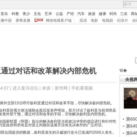
音乐
科教
青少
文化
艺术
公益
产经
汽车
旅游
健康
时尚
三农
商
直播中国
赛事直播
网络电视客户端
|
高清
电影
电视剧
纪录片
动
亚通过对话和改革解决内部危机
锘�
央视
:07 |
进入复兴论坛
| 来源：新华网 |
手机看视频
斯外交部15日呼吁叙利亚通过对话和改革手段，尽快解决叙内部危机。
利亚驻俄大使法德勒会面后发表声明说，双方讨论了叙利亚当前局势及
依靠外部干预，通过对话和改革的手段，尽快解决叙利亚内部危机。
第65
国家联盟（阿盟）提出的解决叙利亚当前政治冲突的倡议进行有针对性
利亚政府和所有反对派之间都应该展开没有先决条件的广泛对话。
第6
合国提供的数据，叙利亚发生的示威游行迄今已造成约3500人丧生。
第6