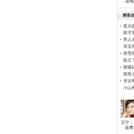
湿地
博客
盘点
陈守
男人
宋宝
韩雪
陈立
新疆
悠然
专访
小山
王宁：
故事