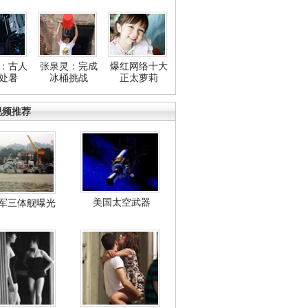
：古人
张泉灵：完成
爆红网络十大
处暑
冰桶挑战
正太萝莉
视频推荐
美国太空武器
军三体舰曝光