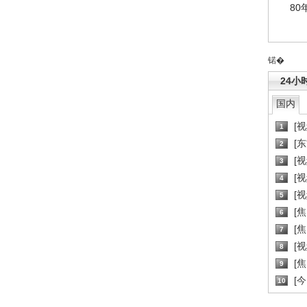
80
锘�
24小
国内
[
1
[
2
[
3
[
4
[
5
[
6
[焦
7
[
8
[
9
[
10