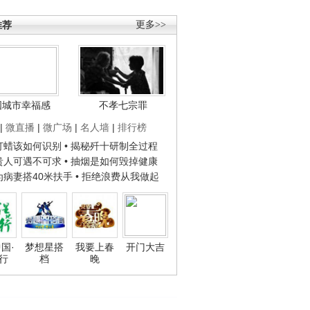
推荐
更多>>
国城市幸福感
不孝七宗罪
|
微直播
|
微广场
|
名人墙
|
排行榜
子打蜡该如何识别
• 揭秘歼十研制全过程
种贵人可遇不可求
• 抽烟是如何毁掉健康
人为病妻搭40米扶手
• 拒绝浪费从我做起
国·
梦想星搭
我要上春
开门大吉
行
档
晚