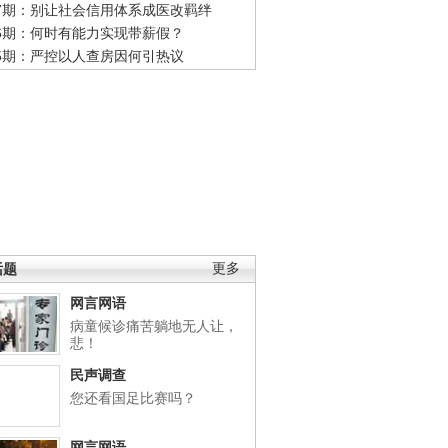
47期：别让社会信用体系成医改羁绊
46期：何时有能力实现带薪假？
45期：严控以人查房因何引热议
话题
更多
网言网语
病童候诊痛苦躺地无人让，
悲！
民声调查
您还看国足比赛吗？
网言网语