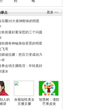
行
档
晚
劲爆点
更多 >>
娱乐圈10大衰神附体的明星
学
出轨前最好要深思的三个问题
和
领衔拥有神秘身份背景的明星
飞飞哥
姑娘迪拉娜：把压力变成动力
小卒
青奥会俏主播陈滢：年轻真好
和溪水
别人的
央视知性美女
智慧树：谨防
难讲
主播文馨
芒果皮炎