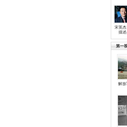
宋英杰
描述
第一
解放