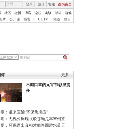
登录
注册
客服
设为首页
城
社区
微博
博客
论坛
访谈
邮箱
游戏
画片
公开课
播客
|
CCTV
频道
栏目
网评
更多
不戴口罩的元宵节彰显责
任
0期：谁来医治“环保焦虑症”
49期：无视公厕现状谈苍蝇是本末倒置
48期：环保逼出真相才能唤回碧水蓝天