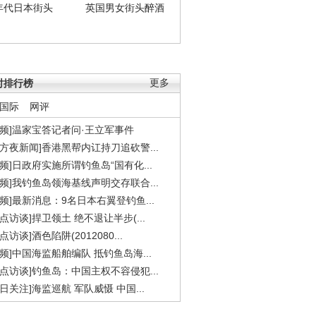
年代日本街头
英国男女街头醉酒
时排行榜
更多
国际
网评
视频]温家宝答记者问·王立军事件
东方夜新闻]香港黑帮内讧持刀追砍警...
视频]日政府实施所谓钓鱼岛“国有化...
视频]我钓鱼岛领海基线声明交存联合...
视频]最新消息：9名日本右翼登钓鱼...
焦点访谈]捍卫领土 绝不退让半步(...
点访谈]酒色陷阱(2012080...
视频]中国海监船舶编队 抵钓鱼岛海...
焦点访谈]钓鱼岛：中国主权不容侵犯...
今日关注]海监巡航 军队威慑 中国...