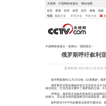
央视网
|
中国网络电视台
|
网站地图
首页
新闻
经济
体育
综艺
春晚
戏曲
电视
频道大全
栏目大全
节目大全
中国网络电视台
>
新闻台
>
国际图文
>
俄罗斯呼吁叙利
发布时间:2011年11月16日 04
新华网莫斯科11月15日电（记者曹妍）俄罗
俄罗斯外交部在俄副外长巴戈丹诺夫当天与叙
相关情况，巴戈丹诺夫重申了俄罗斯的立场：不
声明说，俄罗斯主张叙利亚政府立刻就阿拉伯
的努力。无论是否有阿盟观察员代表团监督，叙
叙利亚自3月中旬起爆发反政府示威活动。据联