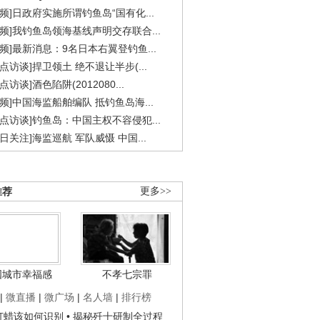
视频]日政府实施所谓钓鱼岛“国有化...
视频]我钓鱼岛领海基线声明交存联合...
视频]最新消息：9名日本右翼登钓鱼...
焦点访谈]捍卫领土 绝不退让半步(...
点访谈]酒色陷阱(2012080...
视频]中国海监船舶编队 抵钓鱼岛海...
焦点访谈]钓鱼岛：中国主权不容侵犯...
今日关注]海监巡航 军队威慑 中国...
推荐
更多>>
国城市幸福感
不孝七宗罪
|
微直播
|
微广场
|
名人墙
|
排行榜
子打蜡该如何识别
• 揭秘歼十研制全过程