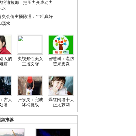
姑娘迪拉娜：把压力变成动力
小卒
青奥会俏主播陈滢：年轻真好
和溪水
别人的
央视知性美女
智慧树：谨防
难讲
主播文馨
芒果皮炎
：古人
张泉灵：完成
爆红网络十大
处暑
冰桶挑战
正太萝莉
视频推荐