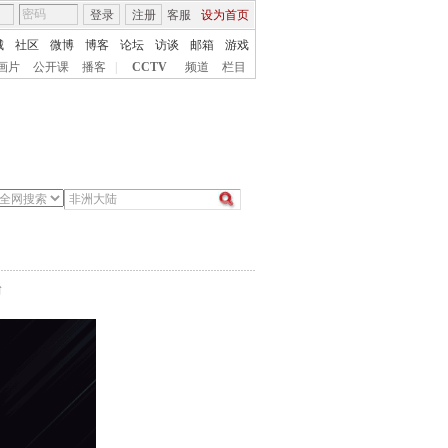
登录
注册
客服
设为首页
城
社区
微博
博客
论坛
访谈
邮箱
游戏
画片
公开课
播客
|
CCTV
频道
栏目
台