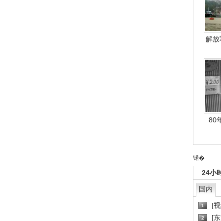
解放
80
锘�
24小
国内
[
1
[
2