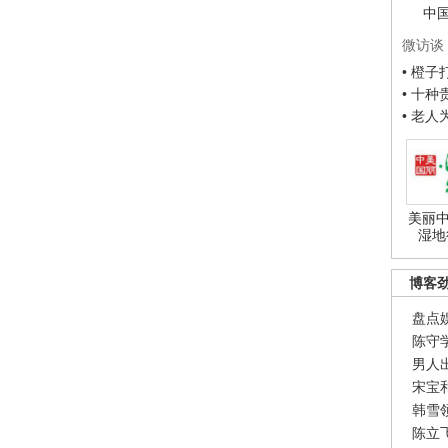
中
微访谈
• 橙
• 十
• 老
美丽中
湿地
博客
盘点
陈守
男人
宋宝
韩雪
陈立