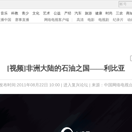
音乐
科教
青少
文化
艺术
公益
产经
汽车
旅游
健康
时尚
三农
商
直播中国
赛事直播
网络电视客户端
|
高清
电影
电视剧
纪录片
动
[视频]非洲大陆的石油之国——利比亚
发布时间:2011年08月22日 10:00 |
进入复兴论坛
| 来源：中国网络电视