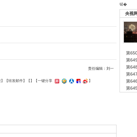
锘�
央视
第65
第6
第6
责任编辑：刘一
第6
第6
接
】【
转发邮件
】【
】
【一键分享
】
第6