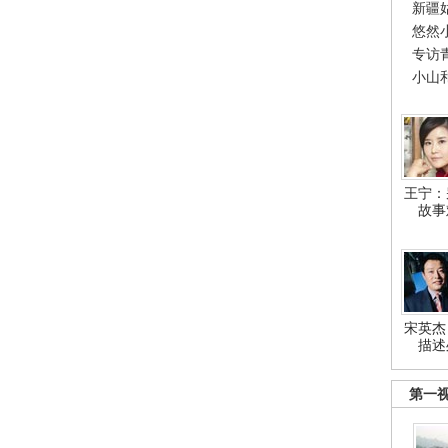
新疆
悠然
专访
小山
王宁：
故事
宋英杰
描述
第一