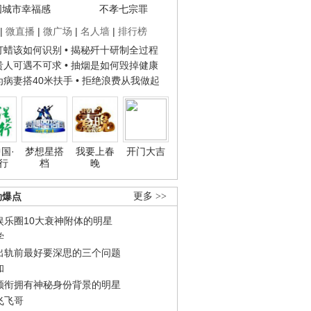
国城市幸福感
不孝七宗罪
|
微直播
|
微广场
|
名人墙
|
排行榜
子打蜡该如何识别
• 揭秘歼十研制全过程
种贵人可遇不可求
• 抽烟是如何毁掉健康
人为病妻搭40米扶手
• 拒绝浪费从我做起
国·
梦想星搭
我要上春
开门大吉
行
档
晚
劲爆点
更多 >>
娱乐圈10大衰神附体的明星
学
出轨前最好要深思的三个问题
和
领衔拥有神秘身份背景的明星
飞飞哥