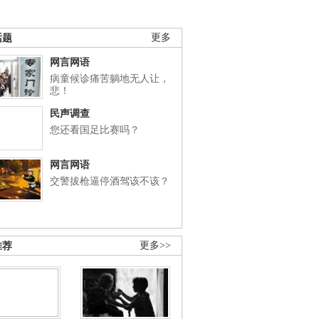
话题
更多
网言网语
病童候诊痛苦躺地无人让，
悲！
民声调查
您还看国足比赛吗？
网言网语
交警拔枪逼停酒驾该不该？
推荐
更多>>