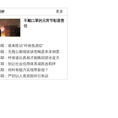
网评
更多
不戴口罩的元宵节彰显责
任
0期：谁来医治“环保焦虑症”
49期：无视公厕现状谈苍蝇是本末倒置
48期：环保逼出真相才能唤回碧水蓝天
47期：别让社会信用体系成医改羁绊
46期：何时有能力实现带薪假？
45期：严控以人查房因何引热议