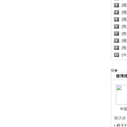
[
3
[
4
[
5
[
6
[焦
7
[
8
[
9
[
10
锘�
微博
中
微访谈
• 橙