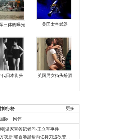
美国太空武器
军三体舰曝光
年代日本街头
英国男女街头醉酒
时排行榜
更多
国际
网评
视频]温家宝答记者问·王立军事件
东方夜新闻]香港黑帮内讧持刀追砍警...