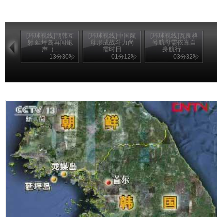
[环球视线]朝韩互
[环球视线]中国航
[环球视线]瓦良格
射 延坪岛再闻炮
母形成战斗力尚
号航母需依靠自
声（...
需时日
身航行...
13分30秒
01分12秒
03分32秒