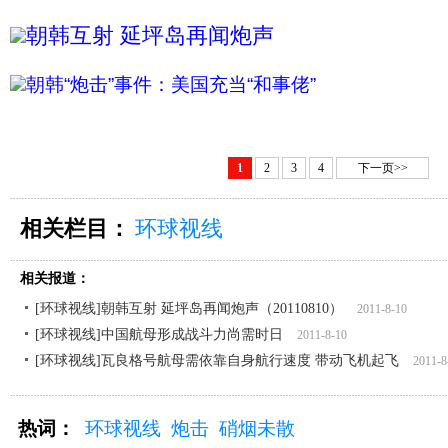
朝韩互射 延坪岛再闻炮声
朝韩“炮击”事件：美国充当“和事佬”
1
2
3
4
下一页>>
相关栏目：
环球视线
相关报道：
[环球视线]朝韩互射 延坪岛再闻炮声（20110810）
2011-8-10
[环球视线]中国航母形成战斗力尚需时日
2011-8-10
[环球视线]瓦良格号航母需依靠自身航行速度 带动飞机起飞
2011-8
热词：
环球视线
炮击
硝烟未散