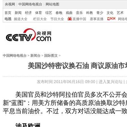
央视网
|
中国网络电视台
|
网站地图
首页
新闻
经济
体育
综艺
春晚
戏曲
音乐
科教
青少
文化
艺术
电视
频道大全
栏目大全
节目大全
直播中国
赛事直播
网络
中国网络电视台
>
新闻台
>
国际图文
>
美国沙特密议换石油 商议原油市
发布时间:2011年06月16日 09:00 |
进入复兴论坛
|
美国官员和沙特阿拉伯官员多次不公开会
新“蓝图”：用美方所储备的高质原油换取沙
平息当前油价。不过，双方对话没能达成一
涉及欧洲