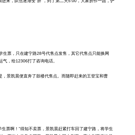
进来，队伍逐渐变“胖”，到了第二天5:00，大家挤作一团，俨
生票，只在建宁路28号代售点发售，其它代售点只能换网
气，给12306打了咨询电话。
是，景凯晨便直奔了鼓楼代售点。而随即赶来的王登宝和曹
生票啊！”得知不卖票，景凯晨赶紧打车回了建宁路，将学生