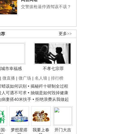
交警拔枪逼停酒驾该不该？
推荐
更多>>
国城市幸福感
不孝七宗罪
|
微直播
|
微广场
|
名人墙
|
排行榜
子打蜡该如何识别
• 揭秘歼十研制全过程
种贵人可遇不可求
• 抽烟是如何毁掉健康
人为病妻搭40米扶手
• 拒绝浪费从我做起
国·
梦想星搭
我要上春
开门大吉