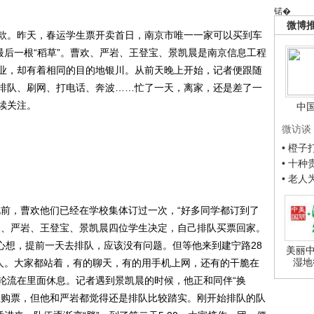
锘�
微博
。昨天，春运学生票开卖首日，南京市唯一一家可以买到车
最后一根“稻草”。曹欢、严岩、王登宝、景凯晨是南京信息工程
业，却有着相同的目的地银川。从前天晚上开始，记者便跟随
排队、刷网、打电话、奔波……忙了一天，离家，还是差了一
续关注。
中
微访谈
• 橙
• 十
• 老
前，曹欢他们已经在学校集体订过一次，“好多同学都订到了
欢、严岩、王登宝、景凯晨四位学生决定，自己排队买票回家。
晨心想，提前一天去排队，应该没有问题。但等他来到建宁路28
美丽中
湿地
多人。大家都站着，有的聊天，有的用手机上网，还有的干脆在
轮流在里面休息。记者遇到景凯晨的时候，他正和同伴“换
上购票，但他和严岩都觉得还是排队比较踏实。刚开始排队的队