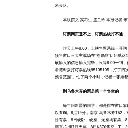
米长队。
本版撰文 实习生 盛兰玲 本报记者 宋
订票网页登不上，订票热线打不通
昨天上午8:00，上铁售票系统一开闸
预售窗口三大主战场在“抢票战”伊始就达
该输入的信息输入完毕，只等8:00一到
者随即拨打订票热线95105105，打
预售范围”。忙了两个小时，记者一张票
到乌鲁木齐的票是第一个售空的
每年回新疆的同学，都是排在窗口靠前
以查询。8点19分，南京-乌鲁木齐T52，
卧有票，8日硬卧、硬座、无座均有票。8点
南京-兰州7日无票，8日K376售空，T11