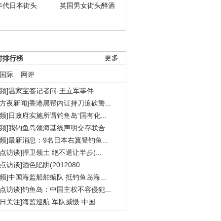
年代日本街头
英国男女街头醉酒
时排行榜
更多
国际
网评
视频]温家宝答记者问·王立军事件
东方夜新闻]香港黑帮内讧持刀追砍警...
视频]日政府实施所谓钓鱼岛“国有化...
视频]我钓鱼岛领海基线声明交存联合...
视频]最新消息：9名日本右翼登钓鱼...
焦点访谈]捍卫领土 绝不退让半步(...
点访谈]酒色陷阱(2012080...
视频]中国海监船舶编队 抵钓鱼岛海...
焦点访谈]钓鱼岛：中国主权不容侵犯...
今日关注]海监巡航 军队威慑 中国...