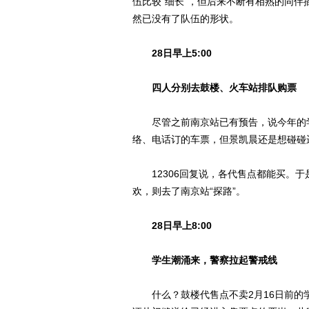
伍比较“细长”，但后来不断有相熟的同伴插
然已没有了队伍的形状。
28日早上5:00
四人分别去鼓楼、火车站排队购票
尽管之前南京站已有预告，说今年的学
络、电话订的车票，但景凯晨还是想碰碰运
12306回复说，各代售点都能买。于
欢，则去了南京站“探路”。
28日早上8:00
学生潮涌来，警察拉起警戒线
什么？鼓楼代售点不卖2月16日前的学