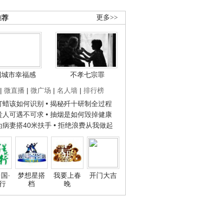
推荐
更多>>
国城市幸福感
不孝七宗罪
|
微直播
|
微广场
|
名人墙
|
排行榜
子打蜡该如何识别
• 揭秘歼十研制全过程
种贵人可遇不可求
• 抽烟是如何毁掉健康
人为病妻搭40米扶手
• 拒绝浪费从我做起
国·
梦想星搭
我要上春
开门大吉
行
档
晚