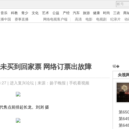
音乐
科教
青少
文化
艺术
公益
产经
汽车
旅游
健康
时尚
三农
商
直播中国
赛事直播
网络电视客户端
|
高清
电影
电视剧
纪录片
动
未买到回家票 网络订票出故障
锘�
央视
27 |
进入复兴论坛
| 来源：扬子晚报 |
手机看视频
代售点前排起长龙。刘浏 摄
第65
第6
第6