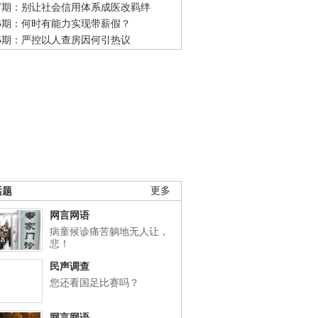
47期：别让社会信用体系成医改羁绊
46期：何时有能力实现带薪假？
45期：严控以人查房因何引热议
话题
更多
网言网语
病童候诊痛苦躺地无人让，
悲！
民声调查
您还看国足比赛吗？
网言网语