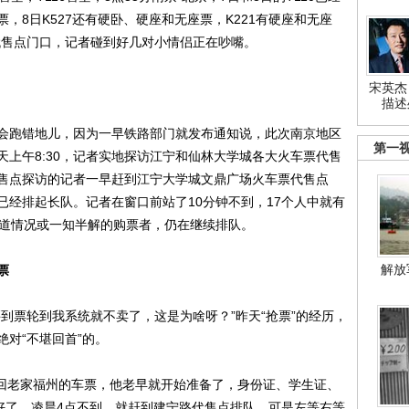
卧票，8日K527还有硬卧、硬座和无座票，K221有硬座和无座
代售点门口，记者碰到好几对小情侣正在吵嘴。
宋英杰
描述
跑错地儿，因为一早铁路部门就发布通知说，此次南京地区
第一
上午8:30，记者实地探访江宁和仙林大学城各大火车票代售
售点探访的记者一早赶到江宁大学城文鼎广场火车票代售点
已经排起长队。记者在窗口前站了10分钟不到，17个人中就有
知道情况或一知半解的购票者，仍在继续排队。
解放
票
票轮到我系统就不卖了，这是为啥呀？”昨天“抢票”的经历，
对“不堪回首”的。
回老家福州的车票，他老早就开始准备了，身份证、学生证、
备好了，凌晨4点不到，就赶到建宁路代售点排队，可是左等右等