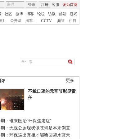
登录
注册
客服
设为首页
城
社区
微博
博客
论坛
访谈
邮箱
游戏
画片
公开课
播客
|
CCTV
频道
栏目
网评
更多
不戴口罩的元宵节彰显责
任
0期：谁来医治“环保焦虑症”
49期：无视公厕现状谈苍蝇是本末倒置
48期：环保逼出真相才能唤回碧水蓝天