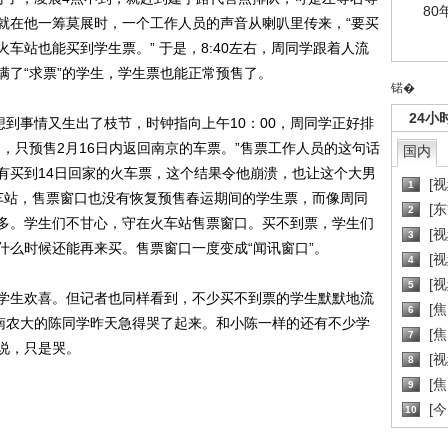
80
，就在他一筹莫展时，一个工作人员的声音从喇叭里传来，“要买
车站也能买到学生票。” 于是，8:40左右，周同学跟着人流
满了“求票”的学生，学生票也能正常预售了。
锘�
24小
到事情又生出了枝节，时钟指向上午10：00，周同学正好排
，只预售2月16日内返回南京的车票。”售票工作人员的这句话
国内
有买到14日回家的火车票，这个结果令他崩溃，也让这个大男
[
1
火车站，售票窗口也没有恢复预售春运期间的学生票，而像周同
[
2
多。学生们不甘心，守在火车站售票窗口。买不到票，学生们
[
3
什么时候还能再来买。售票窗口一度变成“闻讯窗口”。
[
4
[
5
生欢喜。但记者也同样看到，不少买不到票的学生默默地流
[
6
”南农大的陈同学昨天急得哭了起来。和小陈一样的还有不少学
[焦
7
说，只是哭。
[
8
[
9
[
10