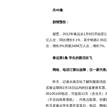
共40集
剧情预告：
据悉，2012年春运从1月8日开始至2月
亿人次，同比增长9.1%，其中铁路2.35亿人
次，增长3%;民航3488万人次，增长7%
春运第1集 学生的眼泪在飞
网络、电话订票出故障，仅一家代售
昨天，记者从南京站了解到最新消息，
买春运期间2月16日以内的往返硬座车票。自2
95105105电话，可提前12天（含当
（不含自助售票机）、代售点取票。但要
昨天是春运学生票开卖首日，电话、网络