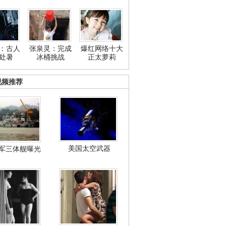
：古人
张泉灵：完成
爆红网络十大
处暑
冰桶挑战
正太萝莉
视频推荐
美国太空武器
军三体舰曝光