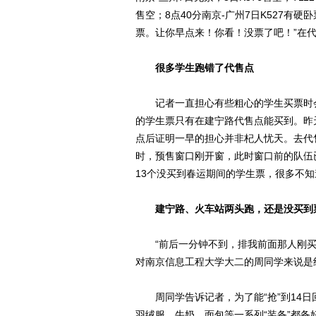
售空；8点40分南京-广州7日K527有硬
票。让你早点来！你看！没票了吧！”在
很多学生跑错了代售点
记者一直担心有些粗心的学生买票时会
的学生票只有在建宁路代售点能买到。昨天
点后证明一早的担心并非杞人忧天。去代
时，预售窗口刚开窗，此时窗口前的队伍
13个没买到春运期间的学生票，很多不
建宁路、火车站两头跑，还是没买到
“前后一分钟不到，排我前面那人刚买到
对南京信息工程大学大二的周同学来说是绝
周同学告诉记者，为了能“抢”到14日
羽绒服、牛奶、面包等一系列“装备”都