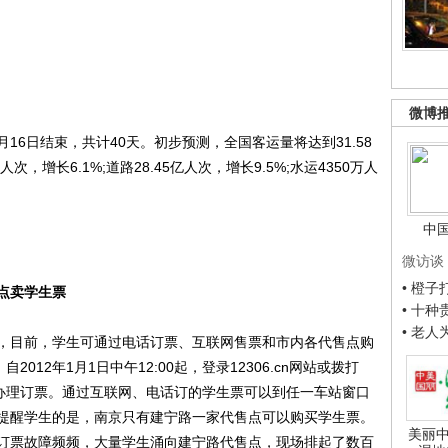
微博
16日结束，共计40天。初步预测，全国客运量将达到31.58
次，增长6.1%;道路28.45亿人次，增长9.5%;水运4350万人
。
中
微访谈
• 橙
点卖学生票
• 十
• 老
目前，学生可通过电话订票、互联网售票和市内各代售点购
012年1月1日中午12:00起，登录12306.cn网站或拨打
天）办理订票。通过互联网、电话订的学生票可以到任一车站窗口
提醒学生的是，南京只有建宁路一家代售点可以购买学生票。
美丽中
订票故障频频，大量学生涌向建宁路代售点，现场排起了数百