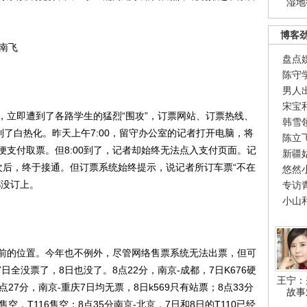
湿地
博客
南飞
盘点
陈守
男人
宋宝
，立即遭到了各路学生的猛烈“围攻”，订票网站、订票热线、
韩雪
到了白热化。昨天上午7:00，留守办公室的记者打开电脑，将
陈立
，便支付取票。但8:00到了，记者却始终无法点入支付页面。记
新疆
了四次后，终于接通。但订票系统始终提示，说记者所订车票“不在
悠然
都没订上。
专访
小山
的位置。今年也不例外，尽管网络售票系统无法出票，但可
7日全没票了，8日也没了。8点22分，南京-成都，7日K676硬
王宁：
27分，南京-重庆7日均无票，8日k569只有站票；8点33分
故事
2售空，T116售空；8点35分南京-北京，7日和8日的T110已经