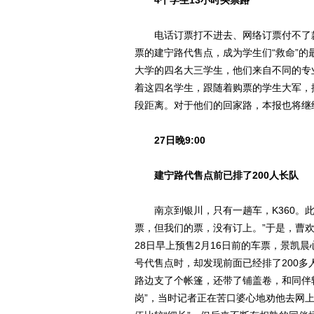
4个学生13小时买票路
电话订票打不进去、网络订票付不了款
票的建宁路代售点，成为学生们“救命”的
大学的四名大三学生，他们来自不同的专
着这四名学生，跟随着购票的学生大军，
段距离。对于他们的回家路，本报也将继
27日晚9:00
建宁路代售点前已排了200人长队
南京到银川，只有一趟车，K360。此
票，但我们的票，没有订上。”于是，曹
28日早上预售2月16日前的车票，景凯
号代售点时，却发现前面已经排了200
路边支了个帐篷，还带了铺盖卷，和同伴
岗”，当时记者正在苦口婆心地劝他去网