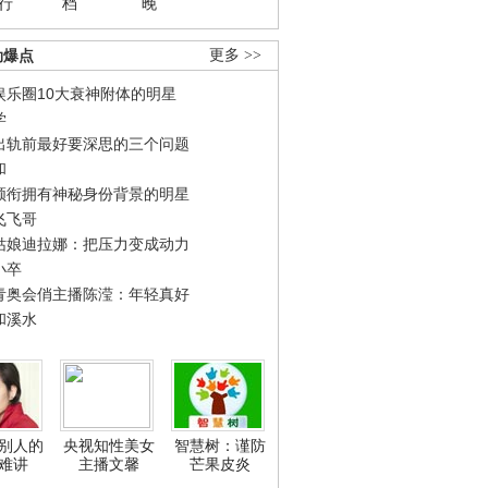
行
档
晚
劲爆点
更多 >>
娱乐圈10大衰神附体的明星
学
出轨前最好要深思的三个问题
和
领衔拥有神秘身份背景的明星
飞飞哥
姑娘迪拉娜：把压力变成动力
小卒
青奥会俏主播陈滢：年轻真好
和溪水
别人的
央视知性美女
智慧树：谨防
难讲
主播文馨
芒果皮炎