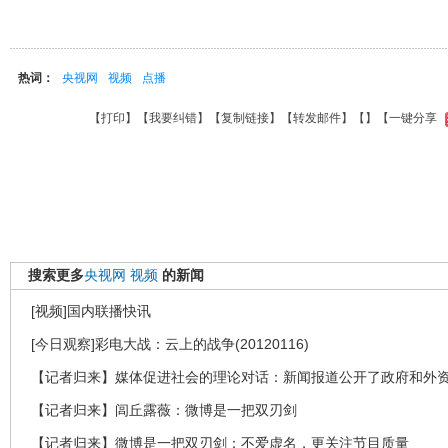
热词：
央视网
视频
点播
【
打印
】【
我要纠错
】【
复制链接
】【
转发邮件
】【
】
【一键分享
搜索更多
央视网
视频
的新闻
[视频]国内联播快讯
[今日观察]彩电大战：云上的战争(20120116)
【记者归来】媒体促进社会的理论对话：新闻报道公开了政府和外
【记者归来】闾丘露薇：微博是一把双刃剑
【记者归来】微博是一把双刃剑：不爱虚名，更关注节目质量