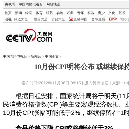
央视网
|
中国网络电视台
|
网站地图
首页
新闻
经济
体育
综艺
春晚
戏曲
音乐
科教
青少
文化
艺术
电视
频道大全
栏目大全
节目大全
直播中国
赛事直播
网络
中国网络电视台
>
新闻台
>
中国图文
>
10月份CPI明将公布 或继续保持
发布时间:2012年11月08日 08:15 |
进入复兴论坛
| 来源：中
根据日程安排，国家统计局将于明天(11月9
民消费价格指数(CPI)等主要宏观经济数据
10月份CPI涨幅可能低于2%，继续停留在“1
食品价格下降 CPI或将继续低于2%