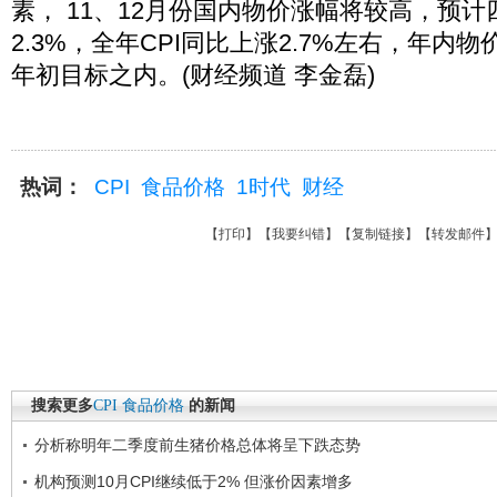
素， 11、12月份国内物价涨幅将较高，预计
2.3%，全年CPI同比上涨2.7%左右，年内
年初目标之内。(财经频道 李金磊)
热词：
CPI
食品价格
1时代
财经
【
打印
】【
我要纠错
】【
复制链接
】【
转发邮件
搜索更多
CPI
食品价格
的新闻
分析称明年二季度前生猪价格总体将呈下跌态势
机构预测10月CPI继续低于2% 但涨价因素增多