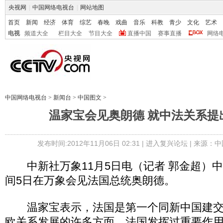
央视网
|
中国网络电视台
|
网站地图
首页
新闻
经济
体育
综艺
春晚
戏曲
音乐
科教
青少
文化
艺术
电视
频道大全
栏目大全
节目大全
直播中国
赛事直播
网络
中国网络电视台
>
新闻台
>
中国图文
>
温家宝会见奥朗德 就中法关系提
发布时间:2012年11月06日 02:31 |
进入复兴论坛
| 来源：中
中新社万象11月5日电（记者 郭金超）
间5日在万象会见法国总统奥朗德。
温家宝表示，法国是第一个同新中国建交
欧关系发展的许多方面，法国发挥过重要作