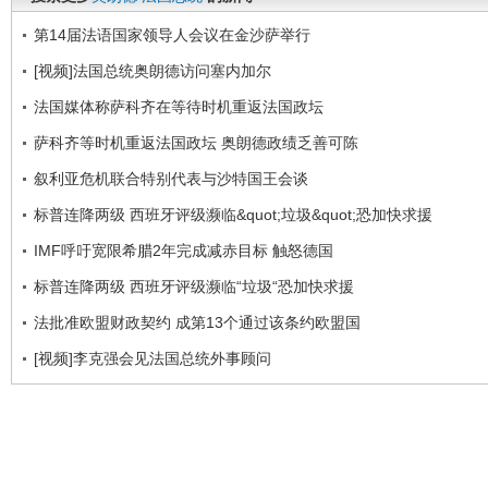
第14届法语国家领导人会议在金沙萨举行
[视频]法国总统奥朗德访问塞内加尔
法国媒体称萨科齐在等待时机重返法国政坛
萨科齐等时机重返法国政坛 奥朗德政绩乏善可陈
叙利亚危机联合特别代表与沙特国王会谈
标普连降两级 西班牙评级濒临&quot;垃圾&quot;恐加快求援
IMF呼吁宽限希腊2年完成减赤目标 触怒德国
标普连降两级 西班牙评级濒临“垃圾“恐加快求援
法批准欧盟财政契约 成第13个通过该条约欧盟国
[视频]李克强会见法国总统外事顾问