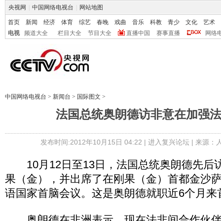
央视网
|
中国网络电视台
|
网站地图
首页
新闻
经济
体育
综艺
春晚
戏曲
音乐
科教
青少
文化
艺术
电视
频道大全
栏目大全
节目大全
直播中国
赛事直播
网络
中国网络电视台
>
新闻台
>
国际图文
>
法国总统奥朗德访非意在加强
发布时间:2012年10月15日 04:22 |
进入复兴论坛
| 来源：
10月12日至13日，法国总统奥朗德先后
果（金），并出席了在刚果（金）首都金沙
语国家首脑会议。这是奥朗德就职近6个月来
奥朗德在非洲表示，现在法非间合作伙伴