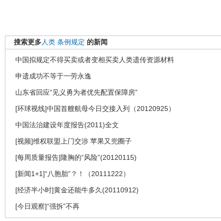
搜索更多
人类
条例规定
的新闻
中国拟规定不得买卖或者变相买卖人类遗传资源材料
申遗成功不等于一劳永逸
山东省回应“见义勇为者优先配置保障房”
[环球视线]中国首艘航母今日交接入列（20120925）
中国法治建设年度报告(2011)全文
[视频]维权联盟上门交涉 苹果又兜圈子
[每周质量报告]隆胸的“风险”(20120115)
[新闻1+1]“八胞胎”？！（20111222）
[经济半小时]黄金还能牛多久(20110912)
[今日观察]“强拆”不再