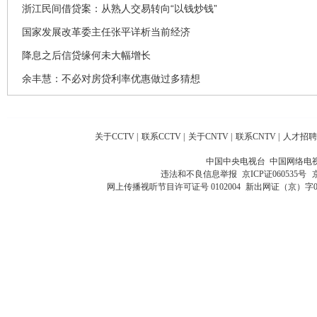
浙江民间借贷案：从熟人交易转向“以钱炒钱”
国家发展改革委主任张平详析当前经济
降息之后信贷缘何未大幅增长
余丰慧：不必对房贷利率优惠做过多猜想
关于CCTV
|
联系CCTV
|
关于CNTV
|
联系CNTV
|
人才招聘
中国中央电视台 中国网络电
违法和不良信息举报
京ICP证060535号
网上传播视听节目许可证号 0102004
新出网证（京）字0