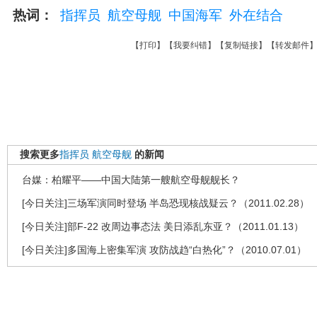
热词：
指挥员
航空母舰
中国海军
外在结合
【
打印
】【
我要纠错
】【
复制链接
】【
转发邮件
搜索更多
指挥员
航空母舰
的新闻
台媒：柏耀平――中国大陆第一艘航空母舰舰长？
[今日关注]三场军演同时登场 半岛恐现核战疑云？（2011.02.28）
[今日关注]部F-22 改周边事态法 美日添乱东亚？（2011.01.13）
[今日关注]多国海上密集军演 攻防战趋“白热化”？（2010.07.01）