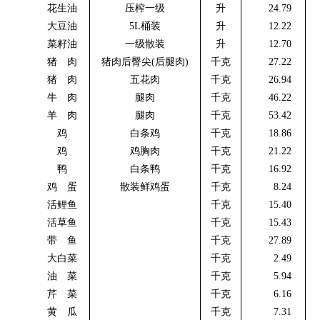
花生油
压榨一级
升
24.79
大豆油
5L
桶装
升
12.22
菜籽油
一级散装
升
12.70
猪 肉
猪肉后臀尖
(
后腿肉
)
千克
27.22
猪 肉
五花肉
千克
26.94
牛 肉
腿肉
千克
46.22
羊 肉
腿肉
千克
53.42
鸡
白条鸡
千克
18.86
鸡
鸡胸肉
千克
21.22
鸭
白条鸭
千克
16.92
鸡 蛋
散装鲜鸡蛋
千克
8.24
活鲤鱼
千克
15.40
活草鱼
千克
15.43
带 鱼
千克
27.89
大白菜
千克
2.49
油 菜
千克
5.94
芹 菜
千克
6.16
黄 瓜
千克
7.31