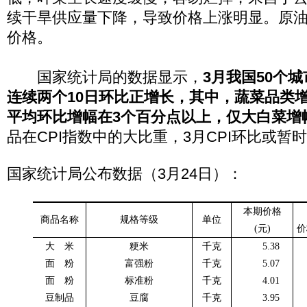
续干旱供应量下降，导致价格上涨明显。原
价格。
国家统计局的数据显示，
3月我国50个
连续两个10日环比正增长，其中，蔬菜品类
平均环比增幅在3个百分点以上，仅大白菜增幅
品在CPI指数中的大比重，3月CPI环比或暂
国家统计局公布数据（3月24日）：
本期价格
商品名称
规格等级
单位
(
元
)
价
大 米
粳米
千克
5.38
面 粉
富强粉
千克
5.07
面 粉
标准粉
千克
4.01
豆制品
豆腐
千克
3.95