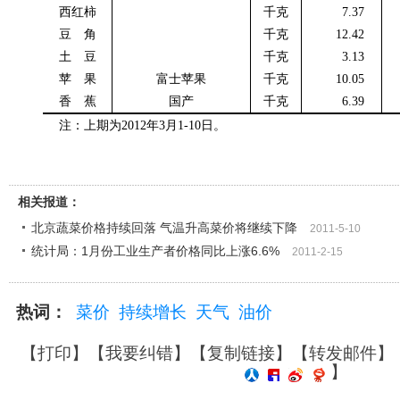
西红柿
千克
7.37
豆 角
千克
12.42
土 豆
千克
3.13
苹 果
富士苹果
千克
10.05
香 蕉
国产
千克
6.39
注：上期为
2012
年
3
月
1-10
日。
相关报道：
北京蔬菜价格持续回落 气温升高菜价将继续下降
2011-5-10
统计局：1月份工业生产者价格同比上涨6.6%
2011-2-15
热词：
菜价
持续增长
天气
油价
【
打印
】【
我要纠错
】【
复制链接
】【
转发邮件
】
】