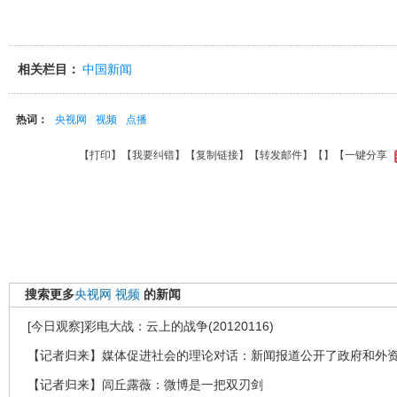
相关栏目：
中国新闻
热词：
央视网
视频
点播
【
打印
】【
我要纠错
】【
复制链接
】【
转发邮件
】【
】
【一键分享
搜索更多
央视网
视频
的新闻
[今日观察]彩电大战：云上的战争(20120116)
【记者归来】媒体促进社会的理论对话：新闻报道公开了政府和外
【记者归来】闾丘露薇：微博是一把双刃剑