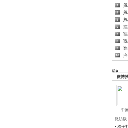
[
3
[
4
[
5
[
6
[焦
7
[
8
[
9
[
10
锘�
微博
中
微访谈
• 橙