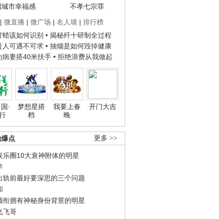
国城市幸福感
不孝七宗罪
|
微直播
|
微广场
|
名人墙
|
排行榜
子打蜡该如何识别
• 揭秘歼十研制全过程
种贵人可遇不可求
• 抽烟是如何毁掉健康
人为病妻搭40米扶手
• 拒绝浪费从我做起
国·
梦想星搭
我要上春
开门大吉
行
档
晚
劲爆点
更多 >>
娱乐圈10大衰神附体的明星
学
出轨前最好要深思的三个问题
和
领衔拥有神秘身份背景的明星
飞飞哥