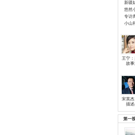
新疆
悠然
专访
小山
王宁：
故事
宋英杰
描述
第一