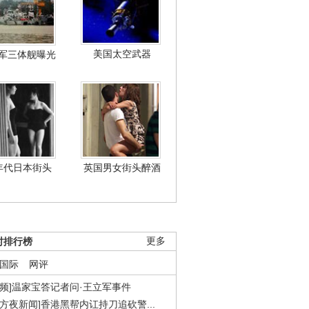
美国太空武器
军三体舰曝光
年代日本街头
英国男女街头醉酒
时排行榜
更多
国际
网评
视频]温家宝答记者问·王立军事件
东方夜新闻]香港黑帮内讧持刀追砍警...