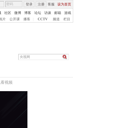
登录
注册
客服
设为首页
城
社区
微博
博客
论坛
访谈
邮箱
游戏
画片
公开课
播客
|
CCTV
频道
栏目
机看视频