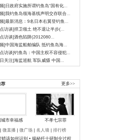
视频]日政府实施所谓钓鱼岛“国有化...
视频]我钓鱼岛领海基线声明交存联合...
视频]最新消息：9名日本右翼登钓鱼...
焦点访谈]捍卫领土 绝不退让半步(...
点访谈]酒色陷阱(2012080...
视频]中国海监船舶编队 抵钓鱼岛海...
焦点访谈]钓鱼岛：中国主权不容侵犯...
今日关注]海监巡航 军队威慑 中国...
推荐
更多>>
国城市幸福感
不孝七宗罪
|
微直播
|
微广场
|
名人墙
|
排行榜
子打蜡该如何识别
• 揭秘歼十研制全过程