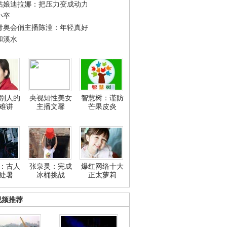
姑娘迪拉娜：把压力变成动力
小卒
青奥会俏主播陈滢：年轻真好
和溪水
别人的
央视知性美女
智慧树：谨防
难讲
主播文馨
芒果皮炎
：古人
张泉灵：完成
爆红网络十大
处暑
冰桶挑战
正太萝莉
视频推荐