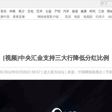
音乐
科教
青少
文化
艺术
公益
产经
汽车
旅游
健康
时尚
三农
商
直播中国
赛事直播
网络电视客户端
|
高清
电影
电视剧
纪录片
动
[视频]中央汇金支持三大行降低分红比例
:2012年02月05日 08:57 |
进入复兴论坛
| 来源：中国网络电视台 |
手