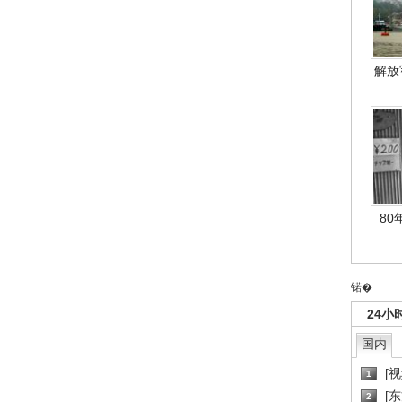
解放
80
锘�
24小
国内
[
1
[
2