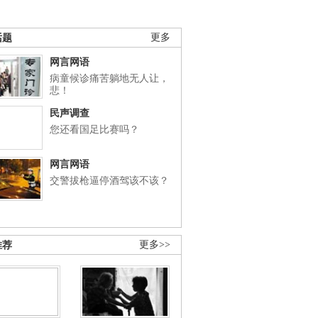
话题
更多
网言网语
病童候诊痛苦躺地无人让，
悲！
民声调查
您还看国足比赛吗？
网言网语
交警拔枪逼停酒驾该不该？
推荐
更多>>