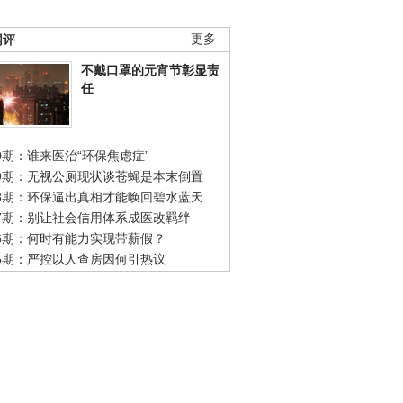
网评
更多
不戴口罩的元宵节彰显责
任
0期：谁来医治“环保焦虑症”
49期：无视公厕现状谈苍蝇是本末倒置
48期：环保逼出真相才能唤回碧水蓝天
47期：别让社会信用体系成医改羁绊
46期：何时有能力实现带薪假？
45期：严控以人查房因何引热议