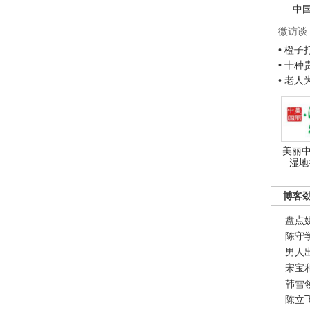
中
微访谈
• 橙
• 十
• 老
美丽中
湿地
博客
盘点
陈守
男人
宋宝
韩雪
陈立