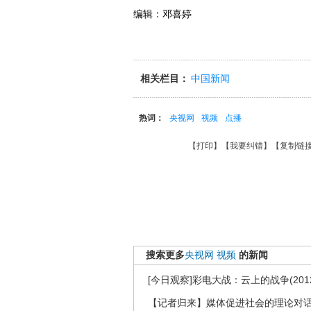
编辑：邓喜婷
相关栏目：
中国新闻
热词：
央视网
视频
点播
【
打印
】【
我要纠错
】【
复制链
搜索更多
央视网
视频
的新闻
[今日观察]彩电大战：云上的战争(2012
【记者归来】媒体促进社会的理论对