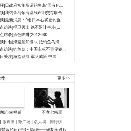
视频]日政府实施所谓钓鱼岛“国有化...
视频]我钓鱼岛领海基线声明交存联合...
视频]最新消息：9名日本右翼登钓鱼...
焦点访谈]捍卫领土 绝不退让半步(...
点访谈]酒色陷阱(2012080...
视频]中国海监船舶编队 抵钓鱼岛海...
焦点访谈]钓鱼岛：中国主权不容侵犯...
今日关注]海监巡航 军队威慑 中国...
推荐
更多>>
国城市幸福感
不孝七宗罪
|
微直播
|
微广场
|
名人墙
|
排行榜
子打蜡该如何识别
• 揭秘歼十研制全过程