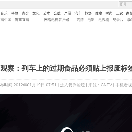
音乐
科教
青少
文化
艺术
公益
产经
汽车
旅游
健康
时尚
三农
商
直播中国
赛事直播
网络电视客户端
|
高清
电影
电视剧
纪录片
动
微观察：列车上的过期食品必须贴上报废标
布时间:2012年01月19日 07:51 |
进入复兴论坛
| 来源：CNTV |
手机看视