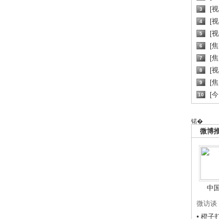
[
3
[
4
[
5
[
6
[焦
7
[
8
[
9
[
10
锘�
微博
中
微访谈
• 橙