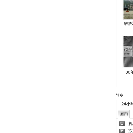
解放
80
锘�
24小
国内
[
1
[
2