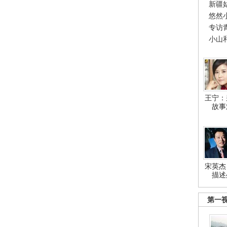
新疆
悠然
专访
小山
王宁：
故事
宋英杰
描述
第一