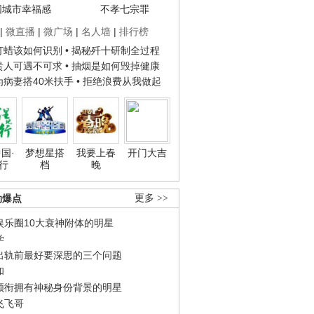
国城市幸福感
不孝七宗罪
|
微直播
|
微广场
|
名人墙
|
排行榜
子打蜡该如何识别
• 揭秘歼十研制全过程
种贵人可遇不可求
• 抽烟是如何毁掉健康
人为病妻搭40米扶手
• 拒绝浪费从我做起
国·
梦想星搭
我要上春
开门大吉
行
档
晚
劲爆点
更多 >>
娱乐圈10大衰神附体的明星
学
出轨前最好要深思的三个问题
和
领衔拥有神秘身份背景的明星
飞飞哥