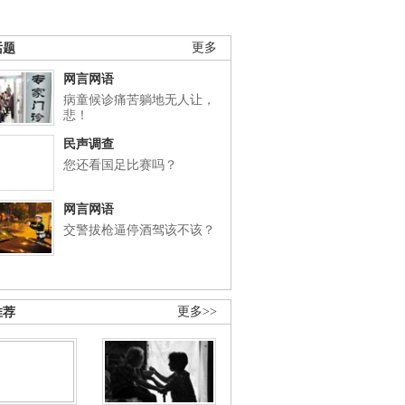
话题
更多
网言网语
病童候诊痛苦躺地无人让，
悲！
民声调查
您还看国足比赛吗？
网言网语
交警拔枪逼停酒驾该不该？
推荐
更多>>