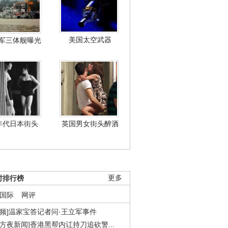
美国太空武器
军三体舰曝光
年代日本街头
英国男女街头醉酒
时排行榜
更多
国际
网评
视频]温家宝答记者问·王立军事件
东方夜新闻]香港黑帮内讧持刀追砍警...