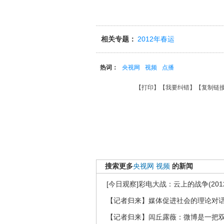
相关专题：
2012年春运
热词：
央视网
视频
点播
【
打印
】【
我要纠错
】【
复制链
搜索更多
央视网
视频
的新闻
[今日观察]彩电大战：云上的战争(2012
【记者归来】媒体促进社会的理论对
【记者归来】闾丘露薇：微博是一把