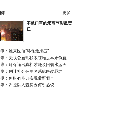
网评
更多
不戴口罩的元宵节彰显责
任
0期：谁来医治“环保焦虑症”
49期：无视公厕现状谈苍蝇是本末倒置
48期：环保逼出真相才能唤回碧水蓝天
47期：别让社会信用体系成医改羁绊
46期：何时有能力实现带薪假？
45期：严控以人查房因何引热议