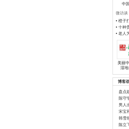
中
微访谈
• 橙
• 十
• 老
美丽中
湿地
博客
盘点
陈守
男人
宋宝
韩雪
陈立