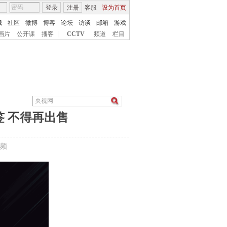
登录
注册
客服
设为首页
城
社区
微博
博客
论坛
访谈
邮箱
游戏
画片
公开课
播客
|
CCTV
频道
栏目
签 不得再出售
频