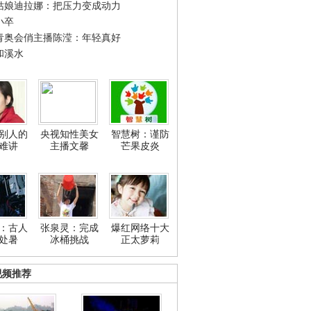
姑娘迪拉娜：把压力变成动力
小卒
青奥会俏主播陈滢：年轻真好
和溪水
别人的
央视知性美女
智慧树：谨防
难讲
主播文馨
芒果皮炎
：古人
张泉灵：完成
爆红网络十大
处暑
冰桶挑战
正太萝莉
视频推荐