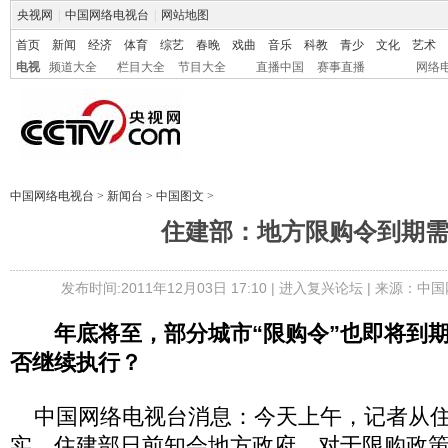
央视网
|
中国网络电视台
|
网站地图
首页
新闻
经济
体育
综艺
春晚
戏曲
音乐
科教
青少
文化
艺术
电视
频道大全
栏目大全
节目大全
直播中国
赛事直播
网络
中国网络电视台
>
新闻台
>
中国图文
>
住建部：地方限购令到期
发布时间:2011年12月03日 17:10 |
进入复兴论坛
| 来源：中国
年底将至，部分城市“限购令”也即将到
否继续执行？
中国网络电视台消息：今天上午，记者从住
实，住建部日前知会地方政府，对于限购政策将