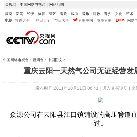
央视网
|
中国网络电视台
|
网站地图
首页
新闻
经济
体育
综艺
春晚
戏曲
音乐
科教
青少
文化
艺术
电视
频道大全
栏目大全
节目大全
直播中国
赛事直播
网络
中国网络电视台
>
新闻台
>
中国图文
>
重庆云阳一天然气公司无证经营发
发布时间:2011年10月21日 08:41 |
进入复兴论坛
| 
众源公司在云阳县江口镇铺设的高压管道
过。