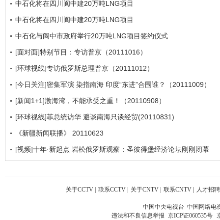
中石化将在四川阆中建20万吨LNG项目
中石化将在四川阆中建20万吨LNG项目
中石化与阆中市政府举行20万吨LNG项目签约仪式
[面对面]特别节目：专访普京（20111016）
[环球视线]专访俄罗斯总理普京（20111012）
[今日关注]密集军演 染指南海 印度“东进”合围谁？（20111009）
[新闻1+1]渤海湾，不能承受之重！（20110908）
[环球视线]菲总统访华 避谈南海只谈经贸(20110831)
《新疆新闻联播》 20110623
[视频]十年·新起点 岩松俄罗斯观察：圣彼得堡经济论坛刚刚闭幕
关于CCTV
|
联系CCTV
|
关于CNTV
|
联系CNTV
|
人才招聘
中国中央电视台 中国网络电
违法和不良信息举报
京ICP证060535号