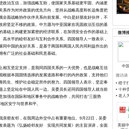
进政治互信，加强战略互助，使国家关系基础更牢固、内涵更
关系作为对外政策的优先方向，坚持从战略高度和长远角度把
俄全面战略协作伙伴关系向前发展。中白是好朋友好伙伴，不
政府坚定不移的政策。中方愿与中亚国家在巩固政治互信的基
的基础上构建更加紧密的经济联系，在加强安全合作的基础上
微博
、高水平的睦邻友好与互利合作关系。四国领导人一致表示，
展同中国的友好关系，是基于两国和两国人民共同利益作出的
拥有广泛的社会基础和民意基础。
中
相互坚定支持，是我同四国关系的一大优势，也是战略互信
国根据本国国情选择的发展道路和奉行的内外政策，支持他们
微访谈
善民生、维护社会稳定所作的努力。四国领导人表示，坚定奉
• 橙
题上坚定站在中国人民一边。吴委员长还同四国领导人就当前
• 十
• 老
意加强在国际和地区事务中的战略协作，共同打击“三股势
护地区安宁与世界和平。
亲密友邻，在我周边外交中占有重要地位。9月22日，吴委
美丽中
发表题为《弘扬睦邻友好 实现共同发展》的主旨演讲，全面