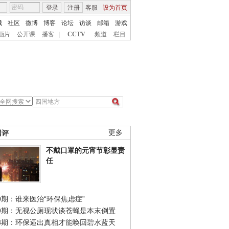
登录
注册
客服
设为首页
城
社区
微博
博客
论坛
访谈
邮箱
游戏
画片
公开课
播客
|
CCTV
频道
栏目
网评
更多
不戴口罩的元宵节彰显责
任
0期：谁来医治“环保焦虑症”
49期：无视公厕现状谈苍蝇是本末倒置
48期：环保逼出真相才能唤回碧水蓝天