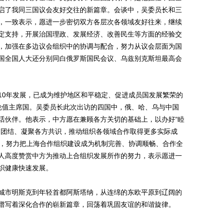
启了我同三国议会友好交往的新篇章。会谈中，吴委员长和三
，一致表示，愿进一步密切双方各层次各领域友好往来，继续
定支持，开展治国理政、发展经济、改善民生等方面的经验交
，加强在多边议会组织中的协调与配合，努力从议会层面为国
国全国人大还分别同白俄罗斯国民会议、乌兹别克斯坦最高会
0年发展，已成为维护地区和平稳定、促进成员国发展繁荣的
轮值主席国。吴委员长此次出访的四国中，俄、哈、乌与中国
话伙伴。他表示，中方愿在兼顾各方关切的基础上，以办好“睦
国团结、凝聚各方共识，推动组织各领域合作取得更多实际成
图，努力把上海合作组织建设成为机制完善、协调顺畅、合作全
人高度赞赏中方为推动上合组织发展所作的努力，表示愿进一
织健康快速发展。
市明斯克到年轻首都阿斯塔纳，从连绵的东欧平原到辽阔的
谱写着深化合作的崭新篇章，回荡着巩固友谊的和谐旋律。