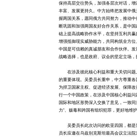
保持高层交往势头，加强各层次对话，增
丰富、发展更持久。中方始终把发展中俄
握两国关系，愿同俄方共同努力，推动中
断巩固和加强两国友好合作关系，是中国
础上提高战略协作水平，在坚持互利共赢
增强抵御现实威胁能力，共同构筑全方位
中国是可信赖的真诚朋友和合作伙伴。发
战略选择，也是政府、议会的坚定立场，
在涉及彼此核心利益和重大关切问题上
的重要体现。吴委员长重申，中方尊重各
为捍卫国家主权、促进经济发展、保障改
行一个中国政策，在涉及中国核心利益问
国际和地区形势深入交换了意见，一致同
力”、贩毒和跨国有组织犯罪，更好地维
吴委员长此次访问的欧亚四国，都是我
员长应邀在乌兹别克斯坦最高会议立法院