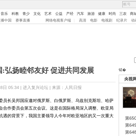
音乐
科教
青少
文化
艺术
公益
产经
汽车
旅游
健康
时尚
三农
商
直播中国
赛事直播
网络电视客户端
|
高清
电影
电视剧
纪录片
动
:弘扬睦邻友好 促进共同发展
锘�
央视
日 05:34 |
进入复兴论坛
| 来源：人民日报
会委员长吴邦国应邀对俄罗斯、白俄罗斯、乌兹别克斯坦、哈萨
会合作委员会第五次会议。这是在国际格局深入调整、欧亚局
机遇的背景下，我国主要领导人今年对欧亚地区的又一次重大
第65
第6
第6