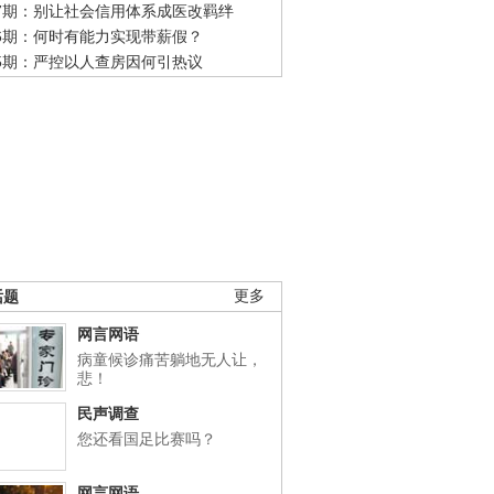
47期：别让社会信用体系成医改羁绊
46期：何时有能力实现带薪假？
45期：严控以人查房因何引热议
话题
更多
网言网语
病童候诊痛苦躺地无人让，
悲！
民声调查
您还看国足比赛吗？
网言网语