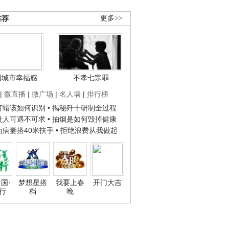
推荐
更多>>
国城市幸福感
不孝七宗罪
|
微直播
|
微广场
|
名人墙
|
排行榜
子打蜡该如何识别
• 揭秘歼十研制全过程
种贵人可遇不可求
• 抽烟是如何毁掉健康
人为病妻搭40米扶手
• 拒绝浪费从我做起
国·
梦想星搭
我要上春
开门大吉
行
档
晚