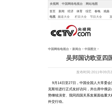
央视网
|
中国网络电视台
|
网站地图
首页
新闻
经济
体育
综艺
春晚
戏曲
电视
频道大全
栏目大全
节目大全
中国网络电视台
>
新闻台
>
中国图文
>
吴邦国访欧亚四国
发布时间:2011年09月28
9月14日至27日，中国全国人大常委
克斯坦进行正式友好访问，并出席中俄议
势继续演变、我同四国关系发展面临重大
外交行动。