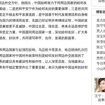
湿地
的周边外交方针。他指出，中国始终致力于同周边国家的睦邻友
基础，二是把和平安宁作为睦邻友好的重要保障，三是把共同
博客
坚定不移走和平发展道路，是中国基于时代发展潮流和自身根
盘点
合国力的增强而改变。实践已经证明并将继续证明，中国的发
陈守
是麻烦更不是威胁，中国过去是、现在是、将来永远是维护世
男人
和坚定力量。中国愿同周边国家一道，深化睦邻友好，扩大务
宋宝
朋友、好伙伴，共同谱写和平、合作、发展的新篇章。
韩雪
陈立
周边国家引起强烈反响。乌总统卡里莫夫、哈总统纳扎尔巴
新疆
周边国家对中国对外政策特别是睦邻友好周边外交政策的了
悠然
系的建议具有建设性和操作性，让人深受启发。当地媒体认
专访
界和平稳定繁荣作出了重要贡献，表示为拥有中国这样的好邻
小山
王宁：
故事