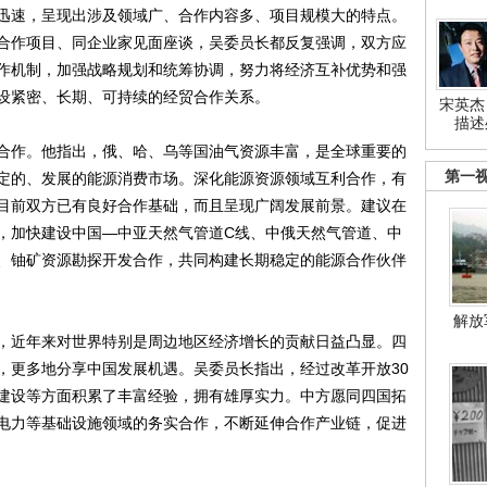
速，呈现出涉及领域广、合作内容多、项目规模大的特点。
合作项目、同企业家见面座谈，吴委员长都反复强调，双方应
作机制，加强战略规划和统筹协调，努力将经济互补优势和强
设紧密、长期、可持续的经贸合作关系。
宋英杰
描述
作。他指出，俄、哈、乌等国油气资源丰富，是全球重要的
第一
定的、发展的能源消费市场。深化能源资源领域互利合作，有
目前双方已有良好合作基础，而且呈现广阔发展前景。建议在
，加快建设中国—中亚天然气管道C线、中俄天然气管道、中
、铀矿资源勘探开发合作，共同构建长期稳定的能源合作伙伴
解放
近年来对世界特别是周边地区经济增长的贡献日益凸显。四
，更多地分享中国发展机遇。吴委员长指出，经过改革开放30
建设等方面积累了丰富经验，拥有雄厚实力。中方愿同四国拓
电力等基础设施领域的务实合作，不断延伸合作产业链，促进