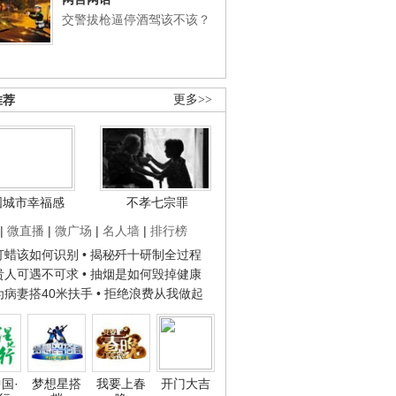
交警拔枪逼停酒驾该不该？
推荐
更多>>
国城市幸福感
不孝七宗罪
|
微直播
|
微广场
|
名人墙
|
排行榜
子打蜡该如何识别
• 揭秘歼十研制全过程
种贵人可遇不可求
• 抽烟是如何毁掉健康
人为病妻搭40米扶手
• 拒绝浪费从我做起
国·
梦想星搭
我要上春
开门大吉