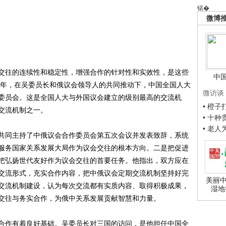
锘�
微博
往的连续性和稳定性，增强合作的针对性和实效性，是这些
中
05年，在吴委员长和俄议会领导人的共同推动下，中国全国人大
微访谈
委员会。这是全国人大与外国议会建立的级别最高的交流机
• 橙
交流机制之一。
• 十
• 老
同主持了中俄议会合作委员会第五次会议并发表致辞，系统
服务国家关系发展大局作为议会交往的根本方向。二是把促进
把弘扬世代友好作为议会交往的首要任务。他指出，双方应在
交流形式，充实合作内容，把中俄议会定期交流机制坚持好完
美丽中
交流机制建设，认为每次交流都有实质内容、取得积极成果，
湿地
交往与务实合作，为俄中关系发展贡献智慧和力量。
作有着良好基础。吴委员长对三国的访问，是他担任中国全