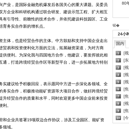
80
产业，是国际金融危机爆发后各国关心的重大课题。吴委员
双方企业和科研机构通过联合研发、建设示范工程、扩大相互
具有引导性、前瞻性的技术合作，并依托建设科技园区、工业
锘�
培育务实合作新的增长点。
24小
主体，也是经贸合作的主体。中方鼓励和支持中国企业走出
国内
进贸易和投资便利化方面的立法，拓展融资渠道，为对方商
[
1
提供便利。为深化我与四国地方合作，他建议，要发挥彼此相
[
2
互通，打造跨境经贸合作区等新型平台，进一步拓展地方特别
[
3
[
4
[
5
实建议给予积极回应，表示愿同中方进一步深化各领域、全
[
6
的务实合作，积极推动能矿资源等大项目合作，做好跨境经贸
[焦
7
提升经贸合作的质量和水平，同时欢迎更多中国企业前来投资
[
8
便利。
[
9
[
10
和企业共签署19项双边合作协议，涉及工业园区、能矿资
多领域。