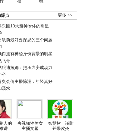
行
档
晚
劲爆点
更多 >>
娱乐圈10大衰神附体的明星
学
出轨前最好要深思的三个问题
和
领衔拥有神秘身份背景的明星
飞飞哥
姑娘迪拉娜：把压力变成动力
小卒
青奥会俏主播陈滢：年轻真好
和溪水
别人的
央视知性美女
智慧树：谨防
难讲
主播文馨
芒果皮炎