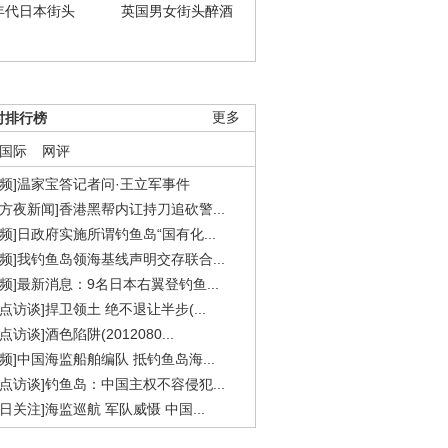
年代日本街头
英国男女街头醉酒
时排行榜
更多
国际
网评
视频]温家宝答记者问·王立军事件
东方夜新闻]香港黑帮内讧持刀追砍警...
视频]日政府实施所谓钓鱼岛“国有化...
视频]我钓鱼岛领海基线声明交存联合...
视频]最新消息：9名日本右翼登钓鱼...
焦点访谈]捍卫领土 绝不退让半步(...
点访谈]酒色陷阱(2012080...
视频]中国海监船舶编队 抵钓鱼岛海...
焦点访谈]钓鱼岛：中国主权不容侵犯...
今日关注]海监巡航 军队威慑 中国...