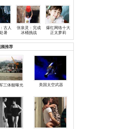
：古人
张泉灵：完成
爆红网络十大
处暑
冰桶挑战
正太萝莉
视频推荐
美国太空武器
军三体舰曝光