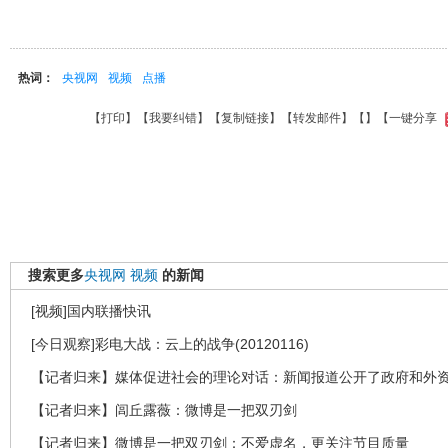
热词：
央视网
视频
点播
【
打印
】【
我要纠错
】【
复制链接
】【
转发邮件
】【
】
【一键分享
搜索更多
央视网
视频
的新闻
[视频]国内联播快讯
[今日观察]彩电大战：云上的战争(20120116)
【记者归来】媒体促进社会的理论对话：新闻报道公开了政府和外
【记者归来】闾丘露薇：微博是一把双刃剑
【记者归来】微博是一把双刃剑：不爱虚名，更关注节目质量