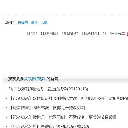
热词：
央视网
视频
点播
【
打印
】【
我要纠错
】【
复制链接
】【
转发邮件
】【
】
【一键分享
搜索更多
央视网
视频
的新闻
[今日观察]彩电大战：云上的战争(20120116)
【记者归来】媒体促进社会的理论对话：新闻报道公开了政府和外
【记者归来】闾丘露薇：微博是一把双刃剑
【记者归来】微博是一把双刃剑：不爱虚名，更关注节目质量
《生态艺苑》栏目走进保定系列活动正式启动