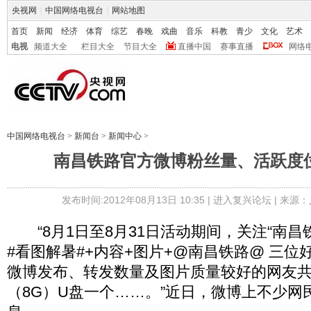
央视网
|
中国网络电视台
|
网站地图
首页
新闻
经济
体育
综艺
春晚
戏曲
音乐
科教
青少
文化
艺术
电视
频道大全
栏目大全
节目大全
直播中国
赛事直播
网络
中国网络电视台
>
新闻台
>
新闻中心
>
南昌铁路官方微博粉丝量、活跃度
发布时间:2012年08月13日 10:35 |
进入复兴论坛
| 来源：
“8月1日至8月31日活动期间，关注“南昌
#看图解暑#+内容+图片+@南昌铁路@ 三
微博发布、转发数量及图片质量较好的网友
（8G）U盘一个……。”近日，微博上不少网