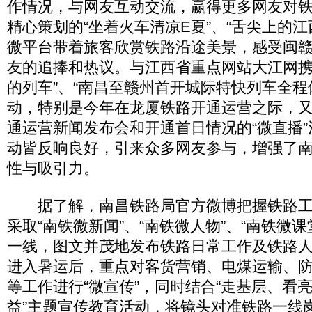
作情况，与网友互动交流，赢得更多网友对
精心策划的“坐着火车清凉E夏”、“舌尖上的江
微平台带着旅客欣赏铁路沿途美景，感受闽
友的追捧和热议。与江西省重点网站大江网携
的列车”、“南昌至赣州首开城际特快列车全程体
动，特别是今年在龙厦铁路开通运营之际，
通运营新闻发布会和开通首日情况的“微直播
动皆反响良好，引来众多网友参与，增强了
性与吸引力。
据了解，南昌铁路局官方微博把握铁路工
采取“南铁微新闻”、“南铁微人物”、“南铁微
一线，图文并茂地发布铁路日常工作及铁路
进入暑运后，重点对客货营销、电煤运输、
等工作进行“微宣传”，同时结合“走基层、看
益”主题宣传教育活动，将镜头对准铁路一线