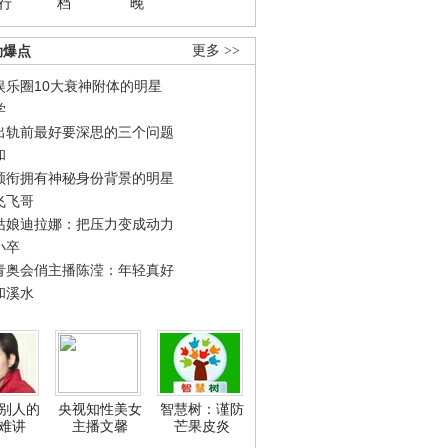
行
档
晚
劲爆点
更多 >>
娱乐圈10大衰神附体的明星
学
出轨前最好要深思的三个问题
和
领衔拥有神秘身份背景的明星
飞飞哥
姑娘迪拉娜：把压力变成动力
小卒
青奥会俏主播陈滢：年轻真好
和溪水
别人的
央视知性美女
智慧树：谨防
难讲
主播文馨
芒果皮炎