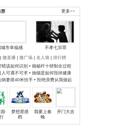
推荐
更多>>
国城市幸福感
不孝七宗罪
|
微直播
|
微广场
|
名人墙
|
排行榜
子打蜡该如何识别
• 揭秘歼十研制全过程
种贵人可遇不可求
• 抽烟是如何毁掉健康
人为病妻搭40米扶手
• 拒绝浪费从我做起
国·
梦想星搭
我要上春
开门大吉
行
档
晚