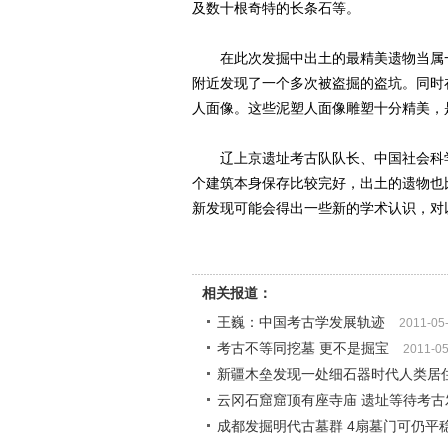
及数十根奇特的长条石等。
在此次发掘中出土的最精美遗物当属一
附近发现了一个多次被盗掘的盗坑。同时
人面像。这些泥塑人面像雕塑十分精美，
辽上京遗址考古队队长、中国社会科学
个建筑本身保存比较完好，出土的遗物也
新发现可能会得出一些新的学术认识，对
相关报道：
王巍：中国考古学发展轨迹
2011-05
考古不等同挖墓 更不是掘宝
2011-05
新疆木垒发现一处细石器时代人类居
云冈石窟窟顶有座寺庙 遗址等待考古
成都发掘明代古墓群 4扇墓门可仍平稳