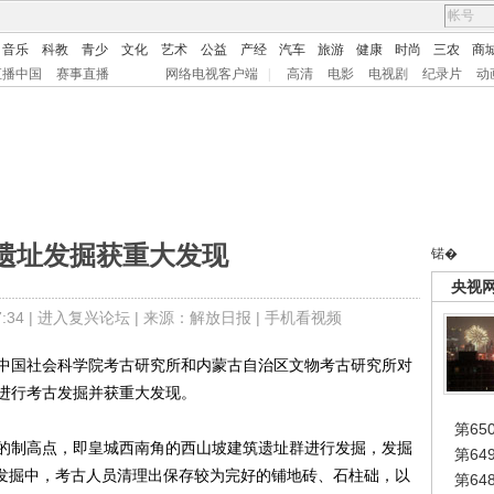
音乐
科教
青少
文化
艺术
公益
产经
汽车
旅游
健康
时尚
三农
商
直播中国
赛事直播
网络电视客户端
|
高清
电影
电视剧
纪录片
动
遗址发掘获重大发现
锘�
央视
34 |
进入复兴论坛
| 来源：解放日报 |
手机看视频
中国社会科学院考古研究所和内蒙古自治区文物考古研究所对
进行考古发掘并获重大发现。
第65
制高点，即皇城西南角的西山坡建筑遗址群进行发掘，发掘
第6
古发掘中，考古人员清理出保存较为完好的铺地砖、石柱础，以
第6