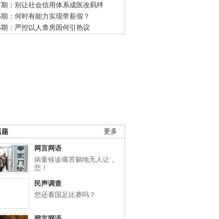
47期：别让社会信用体系成医改羁绊
46期：何时有能力实现带薪假？
45期：严控以人查房因何引热议
话题
更多
网言网语
病童候诊痛苦躺地无人让，
悲！
民声调查
您还看国足比赛吗？
网言网语