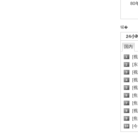
80
锘�
24小
国内
[
1
[
2
[
3
[
4
[
5
[
6
[焦
7
[
8
[
9
[
10