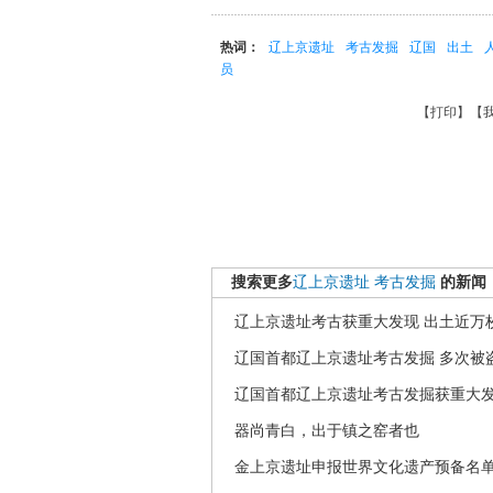
热词：
辽上京遗址
考古发掘
辽国
出土
员
【
打印
】【
搜索更多
辽上京遗址
考古发掘
的新闻
辽上京遗址考古获重大发现 出土近万
辽国首都辽上京遗址考古发掘 多次被
辽国首都辽上京遗址考古发掘获重大
器尚青白，出于镇之窑者也
金上京遗址申报世界文化遗产预备名