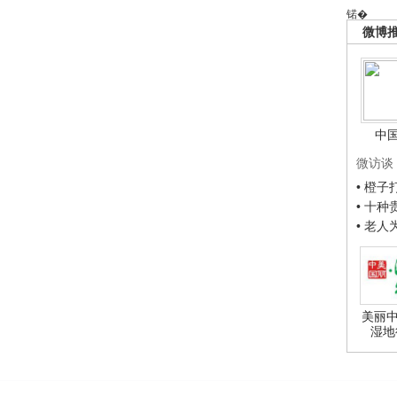
锘�
微博
中
微访谈
• 橙
• 十
• 老
美丽中
湿地