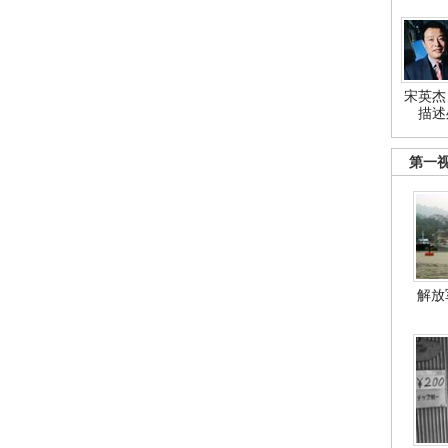
宋英杰
描述
第一
解放