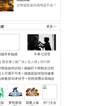
交警拔枪逼停酒驾该不该？
推荐
更多>>
国城市幸福感
不孝七宗罪
|
微直播
|
微广场
|
名人墙
|
排行榜
子打蜡该如何识别
• 揭秘歼十研制全过程
种贵人可遇不可求
• 抽烟是如何毁掉健康
人为病妻搭40米扶手
• 拒绝浪费从我做起
国·
梦想星搭
我要上春
开门大吉