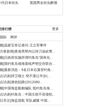
年代日本街头
英国男女街头醉酒
时排行榜
更多
国际
网评
视频]温家宝答记者问·王立军事件
东方夜新闻]香港黑帮内讧持刀追砍警...
视频]日政府实施所谓钓鱼岛“国有化...
视频]我钓鱼岛领海基线声明交存联合...
视频]最新消息：9名日本右翼登钓鱼...
焦点访谈]捍卫领土 绝不退让半步(...
点访谈]酒色陷阱(2012080...
视频]中国海监船舶编队 抵钓鱼岛海...
焦点访谈]钓鱼岛：中国主权不容侵犯...
今日关注]海监巡航 军队威慑 中国...