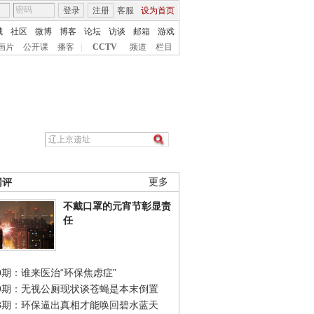
登录
注册
客服
设为首页
城
社区
微博
博客
论坛
访谈
邮箱
游戏
画片
公开课
播客
|
CCTV
频道
栏目
网评
更多
不戴口罩的元宵节彰显责
任
0期：谁来医治“环保焦虑症”
49期：无视公厕现状谈苍蝇是本末倒置
48期：环保逼出真相才能唤回碧水蓝天