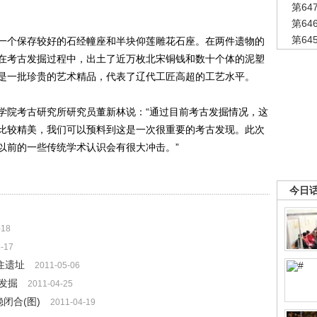
第6
第6
第6
个保存较好的石经幢座和半块仰莲雕花石座。在两件遗物的
在考古发掘过程中，出土了近万枚北宋铜钱和数十个体的泥塑
是一批珍贵的艺术精品，代表了辽代工匠高超的工艺水平。
院考古研究所研究员董新林说：“通过目前考古发掘情况，这
比较精美，我们可以预料到这是一次很重要的考古发现。此次
以前的一些传统学术认识会有很大冲击。”
今日
-18
-17
住遗址
2011-05-06
发掘
2011-04-25
闭合(图)
2011-04-19