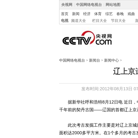
央视网
|
中国网络电视台
|
网站地图
首页
新闻
经济
体育
综艺
春晚
戏曲
电视
频道大全
栏目大全
节目大全
中国网络电视台
>
新闻台
>
新闻中心
>
辽上京
发布时间:2012年08月13日 07:
据新华社呼和浩特8月12日电 近日，
千年前的契丹古国——辽国的首都辽上京
此次考古发掘工作主要是对辽上京城的
面积达2000多平方米。在1个多月的考