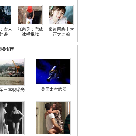
：古人
张泉灵：完成
爆红网络十大
处暑
冰桶挑战
正太萝莉
视频推荐
美国太空武器
军三体舰曝光