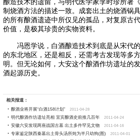
酿造技术的遗留，与明代医学家李时珍所著
制烧酒方法的描述一致。成套出土的烧酒锅
的所有酿酒遗迹中所仅见的孤品，对复原古
价值，是极其珍贵的实物资料。
冯恩学说，白酒酿造技术到底是从宋代的
的东北地区，还是相反，还需考古发现等多
明。但无论如何，大安这个酿酒作坊遗址的
酒起源历史。
相关报道：
酿酒业将开展“白酒158计划”
2011-04-28
明代酿酒作坊遗址亮相 宜宾酿酒史前推几百年
2011-04-24
安徽六安发现两座战国古墓 出土多件罕见文物
2011-04-16
专家鉴定陕西秦墓出土骨头汤所炖为半只幼狗(图)
2011-04-01