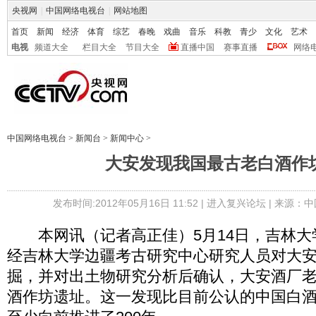
央视网
|
中国网络电视台
|
网站地图
首页
新闻
经济
体育
综艺
春晚
戏曲
音乐
科教
青少
文化
艺术
电视
频道大全
栏目大全
节目大全
直播中国
赛事直播
网络
中国网络电视台
>
新闻台
>
新闻中心
>
大安发现我国最古老白酒作
发布时间:2012年05月16日 11:52 |
进入复兴论坛
| 来源：中
本网讯（记者高正佳）5月14日，吉林大
经吉林大学边疆考古研究中心研究人员对大
掘，并对出土物研究分析后确认，大安酒厂
酒作坊遗址。这一发现比目前公认的中国白