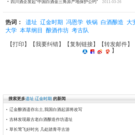
四川酒企发起“中国白酒金三角原产地保护公约”
2011-03-26
热词：
遗址
辽金时期
冯恩学
铁锅
白酒酿造
大
大学
本草纲目
酿酒作坊
考古队
【
打印
】【
我要纠错
】【
复制链接
】【
转发邮件
】
】
搜索更多
遗址
辽金时期
的新闻
辽金酿酒遗存出土,我国白酒起源将改写
吉林发现最古老白酒酿造作坊遗址
草长莺飞好时光 几处踏青寻古游