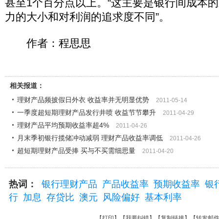
甚至1个百分点以上。“这主要是银行间成本
力的大小和对利润的追求度不同”。
作者：程思思
相关报道：
理财产品频披假日外衣 收益率并无明显优势
2011-05-14
一季度超短期理财产品发行井喷 收益节节攀升
2011-04-29
理财产品平均预期收益率超4%
2011-04-26
月末季初银行揽储冲动减弱 理财产品收益率调低
2011-04-26
超短期理财产品受捧 买与不买需细思量
2011-04-20
热词：
银行理财产品
产品收益率
预期收益率
银
行
加息
存贷比
澳元
风险偏好
基本利率
【
打印
】【
我要纠错
】【
复制链接
】【
转发邮