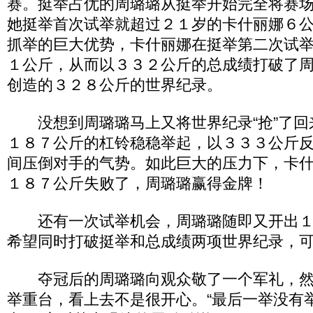
赛。挺举占优的周璐璐从挺举开始完全将赛
她挺举首次试举就超过２１岁的卡什丽娜６
抓举的巨大优势，卡什丽娜在挺举第二次试
１公斤，从而以３３２公斤的总成绩打破了
创造的３２８公斤的世界纪录。
没想到周璐璐马上又将世界纪录“抢”了回
１８７公斤的杠铃稳稳举起，以３３３公斤
间压倒对手的气势。如此巨大的压力下，卡
１８７公斤失败了，周璐璐赢得金牌！
还有一次试举机会，周璐璐随即又开出１
希望同时打破挺举和总成绩两项世界纪录，
夺冠后的周璐璐向观众敬了一个军礼，然
举重台，看上去不是很开心。“最后一举没有