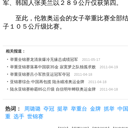
军、韩国人张美兰以２８９公斤仅获第四。
至此，伦敦奥运会的女子举重比赛全部结
子１０５公斤级比赛。
相关报道：
举重全锦赛龙清泉爆冷无缘总成绩冠军
2011-05-17
举重亚锦赛落幕中国获35金 寂寞梦之队独孤求败
2011-04-19
举重亚锦赛吕小军胜亚运冠军夺冠
2011-04-18
亚锦赛综合:中国再包揽 陆永瞄准奥运金牌
2011-04-18
陆永亚锦赛称霸85公斤级 自信明年蝉联奥运金牌
2011-04-18
热词：
周璐璐
夺冠
挺举
举重台
金牌
抓举
中
重
选手
世锦赛