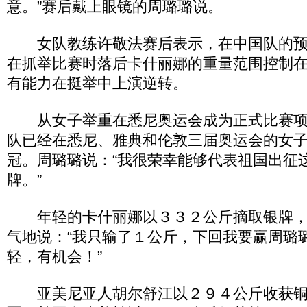
意。”赛后戴上眼镜的周璐璐说。
女队教练许敬法赛后表示，在中国队的预
在抓举比赛时落后卡什丽娜的重量范围控制
有能力在挺举中上演逆转。
从女子举重在悉尼奥运会成为正式比赛项
队已经在悉尼、雅典和伦敦三届奥运会的女
冠。周璐璐说：“我很荣幸能够代表祖国出征
牌。”
年轻的卡什丽娜以３３２公斤摘取银牌，
气地说：“我只输了１公斤，下回我要赢周璐
轻，有机会！”
亚美尼亚人胡尔舒江以２９４公斤收获铜