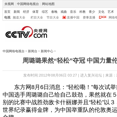
央视网
|
中国网络电视台
|
网站地图
首页
新闻
经济
体育
综艺
春晚
戏曲
音乐
科教
青少
文化
艺术
电视
频道大全
栏目大全
节目大全
直播中国
赛事直播
网络
中国网络电视台
>
新闻台
>
新闻中心
>
周璐璐果然“轻松”夺冠 中国力量
发布时间:2012年08月06日 03:27 |
进入复兴论坛
| 来源：
东方网8月6日消息：“轻松嘞！”每次试举
中国选手周璐璐自己给自己鼓劲，果然就在
别的比赛中战胜劲敌卡什丽娜并且“轻松”以
世界纪录赢得金牌，为中国举重队的伦敦奥