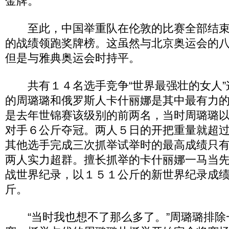
金牌。
至此，中国举重队在伦敦的比赛全部结束
的战绩领跑奖牌榜。这虽然与北京奥运会的八
但是与雅典奥运会时持平。
共有１４名选手竞争“世界最强壮的女人”
的周璐璐和俄罗斯人卡什丽娜是其中最有力
是去年世锦赛该级别的前两名，当时周璐璐
对手６公斤夺冠。两人５日的开把重量就超
其他选手完成三次抓举试举时的最高成绩只
两人实力超群。擅长抓举的卡什丽娜一马当
战世界纪录，以１５１公斤的新世界纪录成
斤。
“当时我也想不了那么多了。”周璐璐排除