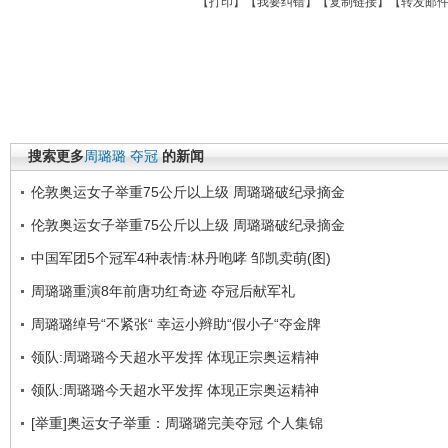
【
打印
】【
我要纠错
】【
复制链接
】【
转发邮
搜索更多
周璐璐
夺冠
的新闻
伦敦奥运女子举重75公斤以上级 周璐璐破纪录摘金
伦敦奥运女子举重75公斤以上级 周璐璐破纪录摘金
中国军团5个冠军4种表情:林丹咆哮 邹凯卖萌(图)
周璐璐重演8年前唐功红奇迹 夺冠后献军礼
周璐璐绰号“不紧张“ 幸运小辫助“假小子“夺金牌
领队:周璐璐今天超水平发挥 体现正宗奥运精神
领队:周璐璐今天超水平发挥 体现正宗奥运精神
[举重]奥运女子举重：周璐璐完美夺冠 个人集锦