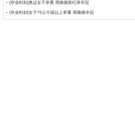
[夺金时刻]奥运女子举重 周璐璐新纪录夺冠
[夺金时刻]女子75公斤级以上举重 周璐璐夺冠