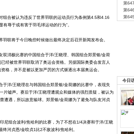
第6
第6
第6
合被认为违反了世界羽联的运动员行为条例第4.5和4.16
明显有辱于或有害于羽毛球运动的行为”。
羽联将于今日晚些时候做出最终决定后召开新闻发布会。
双消极比赛的中国组合于洋/王晓理、韩国组合郑景银/金荷
哈利已经被世界羽联取消了奥运会资格。另据国际奥委会发言人
的资格，并不是被以更加严厉的方式驱逐出本届奥运会。
今日
洋/王晓理在与韩国组合郑景银/金荷娜的比赛中，表现失
场一片嘘声。赛后于洋/王晓理遭观众和媒体的强烈质疑，被认为
芸蕾遭遇，所以故意输球。郑景银/金荷娜为了避免与队友河贞
尼组合波利/焦哈利的比赛，为了不想在1/4决赛和于洋/王晓
终河贞恩/金旼贞1比2不敌波利/焦哈利。