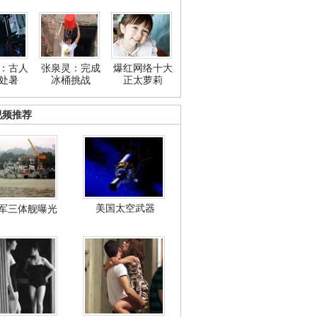
：古人
张泉灵：完成
爆红网络十大
处暑
冰桶挑战
正太萝莉
视频推荐
美国太空武器
军三体舰曝光