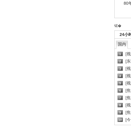
80
锘�
24小
国内
[
1
[
2
[
3
[
4
[
5
[
6
[焦
7
[
8
[
9
[
10