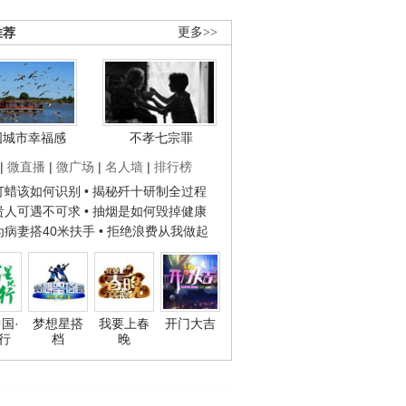
推荐
更多>>
国城市幸福感
不孝七宗罪
|
微直播
|
微广场
|
名人墙
|
排行榜
子打蜡该如何识别
• 揭秘歼十研制全过程
种贵人可遇不可求
• 抽烟是如何毁掉健康
人为病妻搭40米扶手
• 拒绝浪费从我做起
国·
梦想星搭
我要上春
开门大吉
行
档
晚