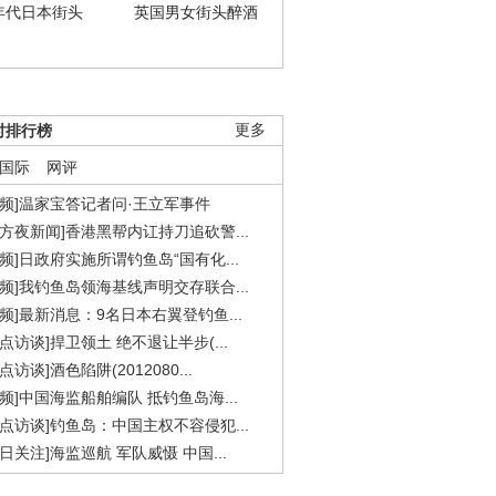
年代日本街头
英国男女街头醉酒
时排行榜
更多
国际
网评
视频]温家宝答记者问·王立军事件
东方夜新闻]香港黑帮内讧持刀追砍警...
视频]日政府实施所谓钓鱼岛“国有化...
视频]我钓鱼岛领海基线声明交存联合...
视频]最新消息：9名日本右翼登钓鱼...
焦点访谈]捍卫领土 绝不退让半步(...
点访谈]酒色陷阱(2012080...
视频]中国海监船舶编队 抵钓鱼岛海...
焦点访谈]钓鱼岛：中国主权不容侵犯...
今日关注]海监巡航 军队威慑 中国...