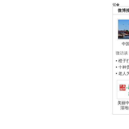
锘�
微博
中
微访谈
• 橙
• 十
• 老
美丽中
湿地