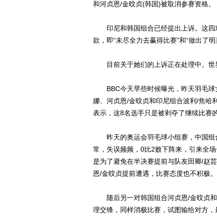
和河贞恩/金旼贞(韩国)被取消参赛资格。
印尼和韩国组合已经提出上诉。这四对组
款，即“未尽全力去赢得比赛”和“做出了
目前关于她们的上诉正在处理中。世界
BBC今天早些时候曝光，昨天羽毛球女
娜、河贞恩/金旼贞和印尼组合波利/焦
表示，这8名选手只是被剥夺了继续比赛
昨天的奥运会羽毛球小组赛，中国组合于
常，失误频频，0比2败下阵来，引来全
是为了避免在半决赛提前与队友田卿/赵
恩/金旼贞提前遭遇，比赛态度也不积极。
随后另一对韩国组合河贞恩/金旼贞和印
理交锋，同样消极比赛，试图输给对方，最