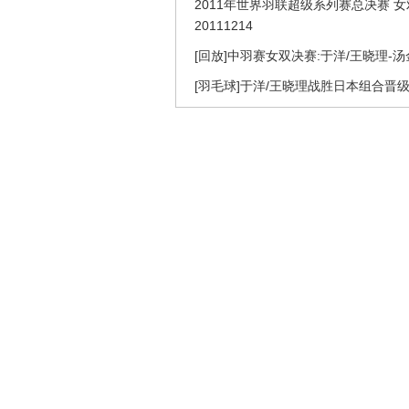
2011年世界羽联超级系列赛总决赛 女
20111214
[回放]中羽赛女双决赛:于洋/王晓理-汤
[羽毛球]于洋/王晓理战胜日本组合晋