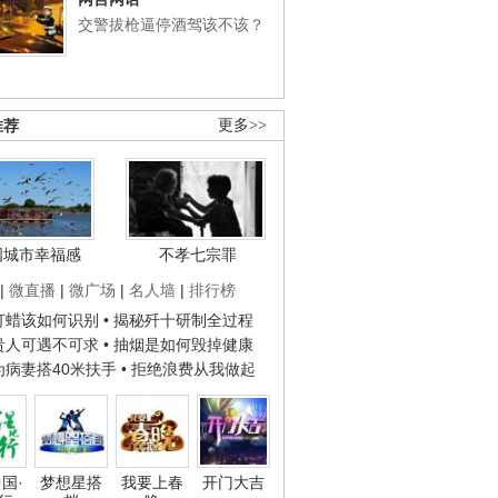
交警拔枪逼停酒驾该不该？
推荐
更多>>
国城市幸福感
不孝七宗罪
|
微直播
|
微广场
|
名人墙
|
排行榜
子打蜡该如何识别
• 揭秘歼十研制全过程
种贵人可遇不可求
• 抽烟是如何毁掉健康
人为病妻搭40米扶手
• 拒绝浪费从我做起
国·
梦想星搭
我要上春
开门大吉