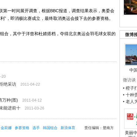
第一时间展开调查，根据BBC报道，调查结果表示，奥委会
胜利”，即消极比赛成立，最终取消奥运会接下去的参赛资格。
组合，其中于洋曾和杜婧搭档，夺得北京奥运会羽毛球女双的
微博
中
-20
微访谈
拒绝采访
2011-04-22
• 橙
• 十
万种(图)
2011-04-12
• 老
未能进前十
2011-03-26
金荷娜
参赛资格
选手
韩国组合
新浪体育
责任编辑：楚南方
美丽中