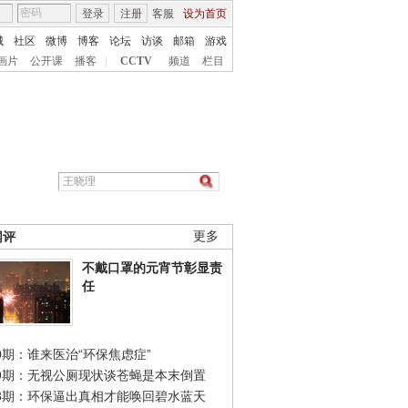
登录
注册
客服
设为首页
城
社区
微博
博客
论坛
访谈
邮箱
游戏
画片
公开课
播客
|
CCTV
频道
栏目
网评
更多
不戴口罩的元宵节彰显责
任
0期：谁来医治“环保焦虑症”
49期：无视公厕现状谈苍蝇是本末倒置
48期：环保逼出真相才能唤回碧水蓝天