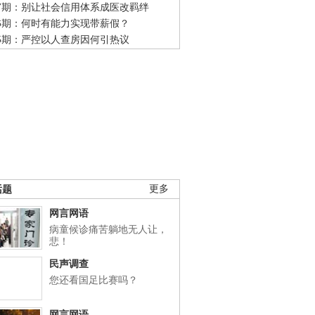
47期：别让社会信用体系成医改羁绊
46期：何时有能力实现带薪假？
45期：严控以人查房因何引热议
话题
更多
网言网语
病童候诊痛苦躺地无人让，
悲！
民声调查
您还看国足比赛吗？
网言网语