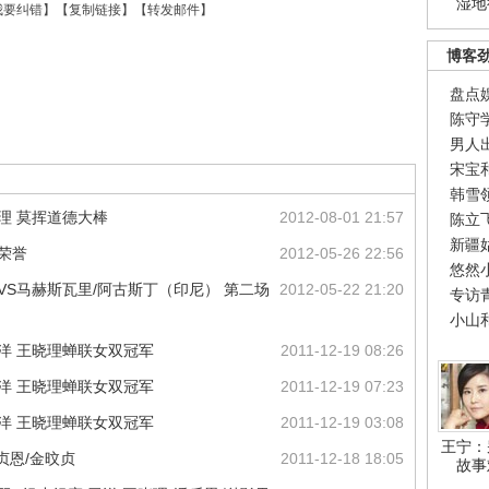
湿地
我要纠错
】【
复制链接
】【
转发邮件
】
博客
盘点
陈守
男人
宋宝
韩雪
合理 莫挥道德大棒
2012-08-01 21:57
陈立
新疆
荣誉
2012-05-26 22:56
悠然
VS马赫斯瓦里/阿古斯丁（印尼） 第二场
2012-05-22 21:20
专访
小山
洋 王晓理蝉联女双冠军
2011-12-19 08:26
洋 王晓理蝉联女双冠军
2011-12-19 07:23
洋 王晓理蝉联女双冠军
2011-12-19 03:08
王宁：
贞恩/金旼贞
2011-12-18 18:05
故事