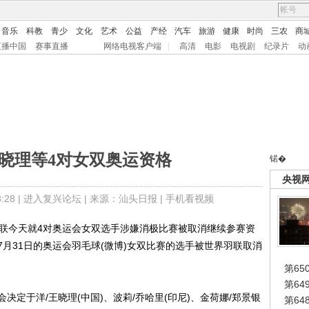
音乐
科教
青少
文化
艺术
公益
产经
汽车
旅游
健康
时尚
三农
商
直播中国
赛事直播
网络电视客户端
|
高清
电影
电视剧
纪录片
动
晓理等4对女双奥运资格
锘�
央视
28 |
进入复兴论坛
| 来源：汕头日报 |
手机看视频
联今天就4对奥运会女双选手涉嫌消极比赛被取消继续参赛资
月31日的奥运会羽毛球(微博)女双比赛的选手被世界羽联取消
第65
第6
于洋/王晓理(中国)、波莉/乔哈里(印尼)、金荷娜/郑景银
第6