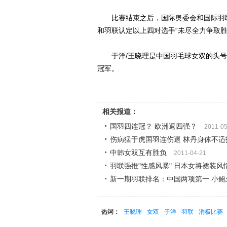
比赛结束之后，国际奥委会和国际羽联
和羽联认定以上四对选手“未尽全力争取
于洋/王晓理是中国羽毛球女双的头号
冠军。
相关报道：
国羽四连冠？ 欧洲返四强？
2011-05
伤病猛于虎国羽连伤退 林丹身体不适
中韩女双互有胜负
2011-04-21
羽联强推"性感风暴" 日本女将裙装风情
新一期羽联排名：中国两项第一 小鲍
热词：
王晓理
女双
于洋
羽联
消极比赛