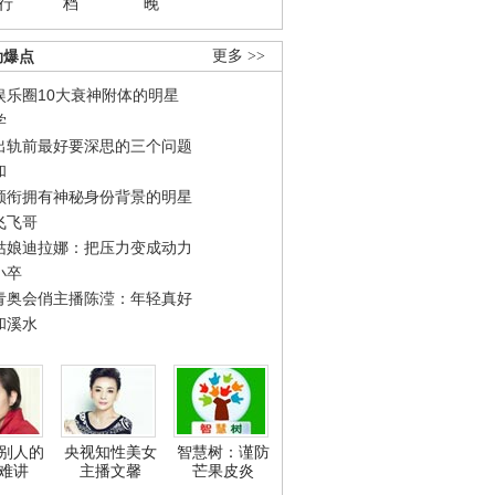
行
档
晚
劲爆点
更多 >>
娱乐圈10大衰神附体的明星
学
出轨前最好要深思的三个问题
和
领衔拥有神秘身份背景的明星
飞飞哥
姑娘迪拉娜：把压力变成动力
小卒
青奥会俏主播陈滢：年轻真好
和溪水
别人的
央视知性美女
智慧树：谨防
难讲
主播文馨
芒果皮炎