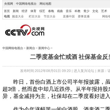
央视网
|
中国网络电视台
|
网站地图
首页
新闻
经济
体育
综艺
春晚
戏曲
音乐
科教
青少
文化
艺术
电视
频道大全
栏目大全
节目大全
直播中国
赛事直播
网络
中国网络电视台
>
新闻台
>
新闻中心
>
二季度基金忙戒酒 社保基金反
发布时间:2012年08月01日 09:20 |
进入复兴论坛
| 来源：
昨日，首份白酒上市公司半年报披露，虽
超3倍，然而盘中却几近跌停。从半年报持股
异，基金减持为主，社保却在二季度看好进
作为今年涨幅第一的白酒股，酒鬼酒二季