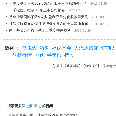
一季度基金亏损359.83亿元 股基亏损额约占一半
2011-04-25
一季报拉开帷幕 18家上市公司报喜
2011-04-07
基金业绩同比下降9成多 盈利严重分化股基最受伤
2011-03-30
社保持股初显两特征 现身6只股票前十大流通股东
2011-02-17
内地基金公司旗下基金上季度整体盈利
2011-01-29
热词：
酒鬼酒
酒鬼
社保基金
大流通股东
短期大
平
盘整行情
补跌
半年报
持股
【
打印
】【
我要纠错
】【
复制链接
】【
转发邮
搜索更多
酒鬼酒
酒鬼
的新闻
首份白酒半年报：基金忙戒酒 社保当“酒鬼”