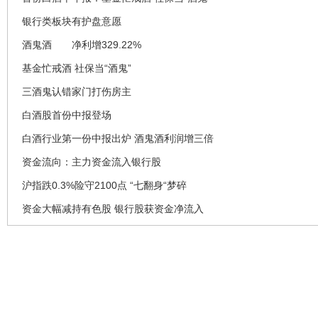
银行类板块有护盘意愿
酒鬼酒 净利增329.22%
基金忙戒酒 社保当“酒鬼”
三酒鬼认错家门打伤房主
白酒股首份中报登场
白酒行业第一份中报出炉 酒鬼酒利润增三倍
资金流向：主力资金流入银行股
沪指跌0.3%险守2100点 “七翻身“梦碎
资金大幅减持有色股 银行股获资金净流入