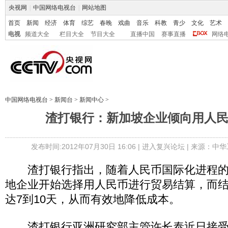
央视网
|
中国网络电视台
|
网站地图
首页
新闻
经济
体育
综艺
春晚
戏曲
音乐
科教
青少
文化
艺术
电视
频道大全
栏目大全
节目大全
直播中国
赛事直播
网络
中国网络电视台
>
新闻台
>
新闻中心
>
渣打银行：新加坡企业倾向用人
发布时间:2012年07月30日 16:06 |
进入复兴论坛
| 来源：中
渣打银行指出，随着人民币国际化进程的
地企业开始选择用人民币进行贸易结算，而
达7到10天，从而有效地降低成本。
渣打银行亚洲研究部主管许长泰近日接受