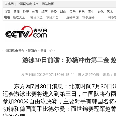
央视网
|
中国网络电视台
|
网站地图
首页
新闻
经济
体育
综艺
春晚
戏曲
音乐
科教
青少
文化
艺术
电视
频道大全
栏目大全
节目大全
直播中国
赛事直播
网络
中国网络电视台
>
新闻台
>
新闻中心
>
游泳30日前瞻：孙杨冲击第二金 
发布时间:2012年07月30日 15:44 |
进入复兴论坛
| 来源：
东方网7月30日消息：北京时间7月30日消
运会游泳比赛将进入到第三日，中国队将有
参加200米自由泳决赛，主要对手有韩国名
切特和德国高手比德尔曼；而世锦赛冠军赵菁