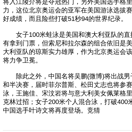
将入江陵介将是夺冠热门，另外美国选手格
力，这位北京奥运会的亚军在美国游泳选拔赛中
好成绩，而且险些打破51秒94的世界纪录。
女子100米蛙泳是美国和澳大利亚队的直
有拿到门票，但索尼和拉尔森的组合依旧是
大利亚队的琼斯实力雄厚，作为北京奥运会
将力争卫冕。
除此之外，中国名将吴鹏(微博)将出战男子
和半决赛，届时菲尔普斯、松田丈志也将参赛
泳，王施佳、宋汶岩将与意大利美女佩莱格
克林过招；女子200米个人混合泳，打破40
中国选手叶诗文将再度登场。竞猜