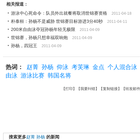
相关报道：
游泳中心死命令：队员外出就餐将取消世锦赛资格
2011-04-18
朴泰桓：孙杨不是威胁 世锦赛目标游进3分40秒
2011-04-11
200米自由泳夺冠孙杨年轻无极限
2011-04-09
世锦赛，孙杨只想幸福双响炮
2011-04-09
孙杨，四冠王
2011-04-09
热词：
赵菁
孙杨
仰泳
考芙琳
金点
个人混合泳
由泳
游泳比赛
韩国名将
【
打印
】【
我要纠错
】【
复制链接
】【
转发邮
搜索更多
赵菁
孙杨
的新闻