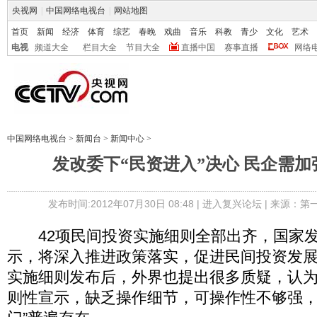
央视网
|
中国网络电视台
|
网站地图
首页
新闻
经济
体育
综艺
春晚
戏曲
音乐
科教
青少
文化
艺术
电视
频道大全
栏目大全
节目大全
直播中国
赛事直播
网络
中国网络电视台
>
新闻台
>
新闻中心
>
发改委下“民资进入”决心 民企需加
发布时间:2012年07月30日 08:48 |
进入复兴论坛
| 来源：第
42项民间投资实施细则全部出齐，国家发
示，将深入推进政策落实，促进民间投资发展
实施细则发布后，外界也提出很多质疑，认
则性宣示，缺乏操作细节，可操作性不够强，“