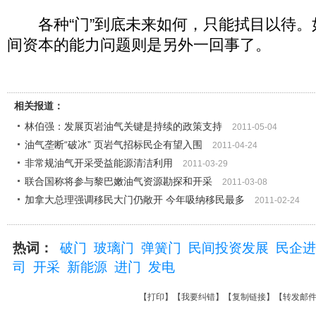
各种“门”到底未来如何，只能拭目以待。
间资本的能力问题则是另外一回事了。
相关报道：
林伯强：发展页岩油气关键是持续的政策支持
2011-05-04
油气垄断“破冰” 页岩气招标民企有望入围
2011-04-24
非常规油气开采受益能源清洁利用
2011-03-29
联合国称将参与黎巴嫩油气资源勘探和开采
2011-03-08
加拿大总理强调移民大门仍敞开 今年吸纳移民最多
2011-02-24
热词：
破门
玻璃门
弹簧门
民间投资发展
民企进
司
开采
新能源
进门
发电
【
打印
】【
我要纠错
】【
复制链接
】【
转发邮