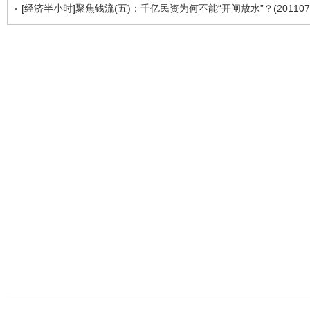
[经济半小时]聚焦钱流(五)：千亿民资为何不能“开闸放水”？(2011070