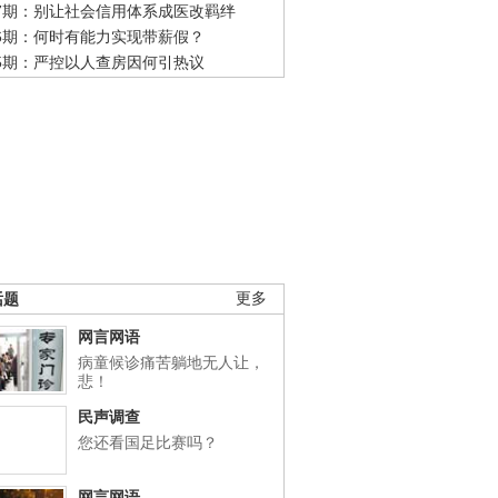
47期：别让社会信用体系成医改羁绊
46期：何时有能力实现带薪假？
45期：严控以人查房因何引热议
话题
更多
网言网语
病童候诊痛苦躺地无人让，
悲！
民声调查
您还看国足比赛吗？
网言网语