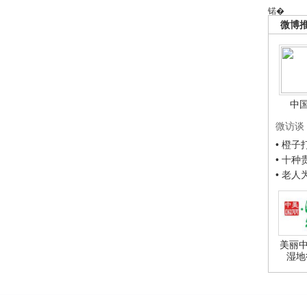
锘�
微博
中
微访谈
• 橙
• 十
• 老
美丽中
湿地