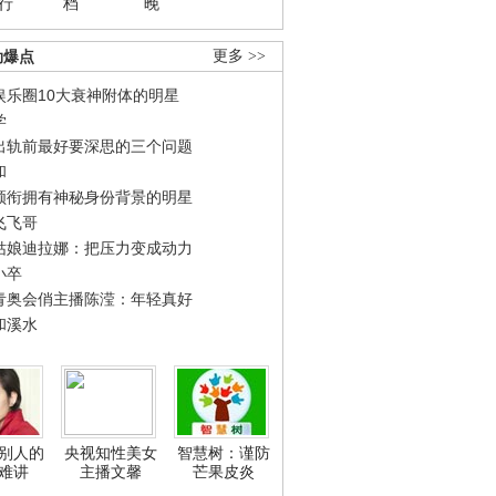
行
档
晚
劲爆点
更多 >>
娱乐圈10大衰神附体的明星
学
出轨前最好要深思的三个问题
和
领衔拥有神秘身份背景的明星
飞飞哥
姑娘迪拉娜：把压力变成动力
小卒
青奥会俏主播陈滢：年轻真好
和溪水
别人的
央视知性美女
智慧树：谨防
难讲
主播文馨
芒果皮炎