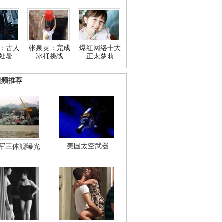
：古人
张泉灵：完成
爆红网络十大
处暑
冰桶挑战
正太萝莉
视频推荐
美国太空武器
军三体舰曝光