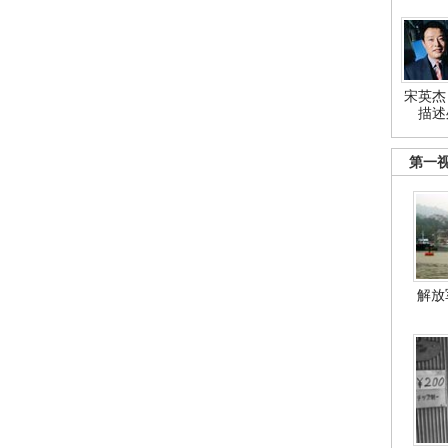
宋英杰
描述
第一
解放