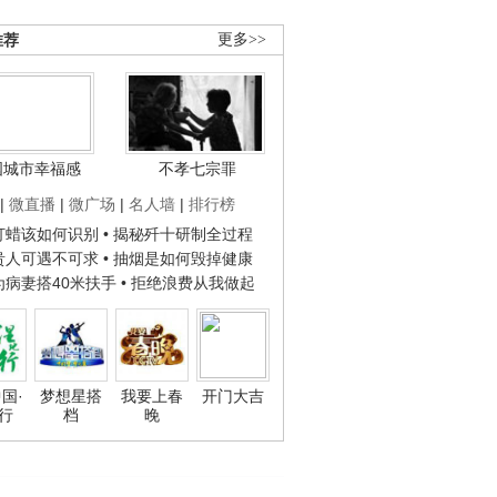
推荐
更多>>
国城市幸福感
不孝七宗罪
|
微直播
|
微广场
|
名人墙
|
排行榜
子打蜡该如何识别
• 揭秘歼十研制全过程
种贵人可遇不可求
• 抽烟是如何毁掉健康
人为病妻搭40米扶手
• 拒绝浪费从我做起
国·
梦想星搭
我要上春
开门大吉
行
档
晚