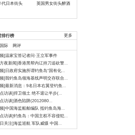
年代日本街头
英国男女街头醉酒
时排行榜
更多
国际
网评
视频]温家宝答记者问·王立军事件
东方夜新闻]香港黑帮内讧持刀追砍警...
视频]日政府实施所谓钓鱼岛“国有化...
视频]我钓鱼岛领海基线声明交存联合...
视频]最新消息：9名日本右翼登钓鱼...
焦点访谈]捍卫领土 绝不退让半步(...
点访谈]酒色陷阱(2012080...
视频]中国海监船舶编队 抵钓鱼岛海...
焦点访谈]钓鱼岛：中国主权不容侵犯...
今日关注]海监巡航 军队威慑 中国...