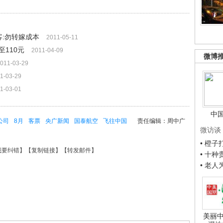
客:勿转嫁成本
2011-05-11
110元
2011-04-09
微博
011-03-29
1-03-29
1-03-01
中
公司
8月
客票
央广新闻
国泰航空
飞往中国
责任编辑：周中广
微访谈
• 橙
我要纠错
】【
复制链接
】【
转发邮件
】
• 十
• 老
美丽中