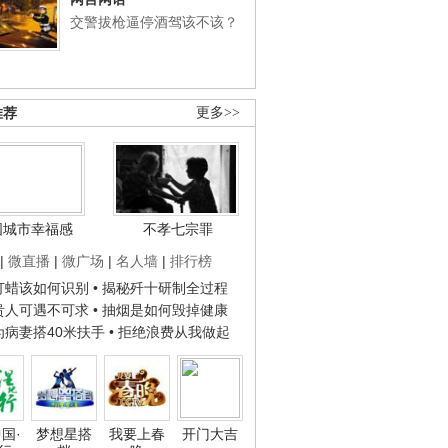
交警拔枪逼停酒驾该不该？
推荐
更多>>
国城市幸福感
不孝七宗罪
|
微直播
|
微广场
|
名人墙
|
排行榜
子打蜡该如何识别
• 揭秘歼十研制全过程
种贵人可遇不可求
• 抽烟是如何毁掉健康
人为病妻搭40米扶手
• 拒绝浪费从我做起
国·
梦想星搭
我要上春
开门大吉