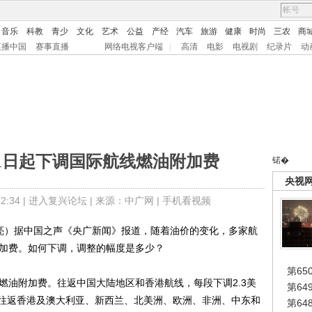
音乐
科教
青少
文化
艺术
公益
产经
汽车
旅游
健康
时尚
三农
商
直播中国
赛事直播
网络电视客户端
|
高清
电影
电视剧
纪录片
动
1日起下调国际航线燃油附加费
锘�
央视
:34 |
进入复兴论坛
| 来源：中广网 |
手机看视频
亮）据中国之声《央广新闻》报道，随着油价的变化，多家航
附加费。如何下调，调整的幅度是多少？
第65
油附加费。往返中国大陆地区和香港航线，每段下调2.3美
第6
美金；往返香港及澳大利亚、新西兰、北美洲、欧洲、非洲、中东和
第6