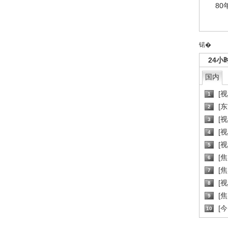
80
锘�
24小
国内
[
1
[
2
[
3
[
4
[
5
[
6
[焦
7
[
8
[
9
[
10