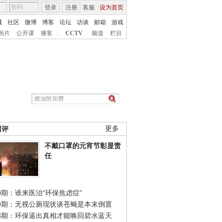
登录
注册
客服
设为首页
城
社区
微博
博客
论坛
访谈
邮箱
游戏
画片
公开课
播客
|
CCTV
频道
栏目
网评
更多
不戴口罩的元宵节彰显责
任
0期：谁来医治“环保焦虑症”
49期：无视公厕现状谈苍蝇是本末倒置
48期：环保逼出真相才能唤回碧水蓝天