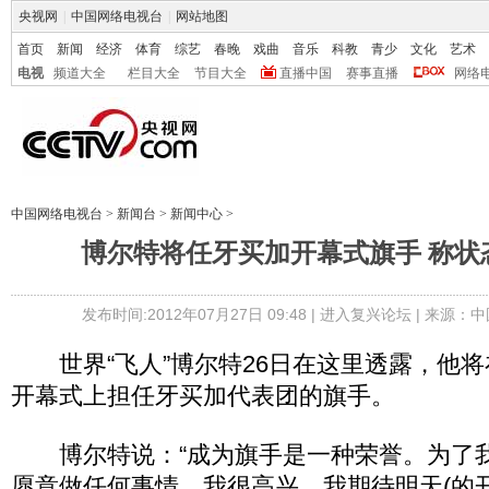
央视网
|
中国网络电视台
|
网站地图
首页
新闻
经济
体育
综艺
春晚
戏曲
音乐
科教
青少
文化
艺术
电视
频道大全
栏目大全
节目大全
直播中国
赛事直播
网络
中国网络电视台
>
新闻台
>
新闻中心
>
博尔特将任牙买加开幕式旗手 称状
发布时间:2012年07月27日 09:48 |
进入复兴论坛
| 来源：中
世界“飞人”博尔特26日在这里透露，他将
开幕式上担任牙买加代表团的旗手。
博尔特说：“成为旗手是一种荣誉。为了
愿意做任何事情，我很高兴，我期待明天(的开