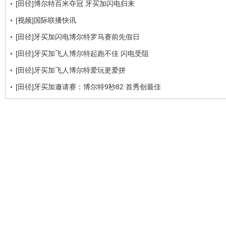
[田径]博尔特百米夺冠 牙买加闪电归来
[视频]国际联播快讯
[田径]牙买加闪电博尔特罗马赛前先假日
[田径]牙买加飞人博尔特起跑不佳 闪电受阻
[田径]牙买加飞人博尔特爱玩更爱拼
[田径]牙买加邀请赛：博尔特9秒82 首秀创最佳