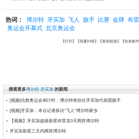
热词：
博尔特
牙买加
飞人
旗手
比赛
金牌
布
奥运会开幕式
北京奥运会
【
打印
】【
我要纠错
】【
复制链接
】【
转发邮
搜索更多
博尔特
牙买加
的新闻
[视频]伦敦奥运会倒计时：博尔特将担任牙买加代表团旗手
[视频]牙买加：本台记者探访“飞人”博尔特家乡
【视频】牙买加超级新星布雷克3天两胜博尔特
牙买加新星三天内两胜博尔特