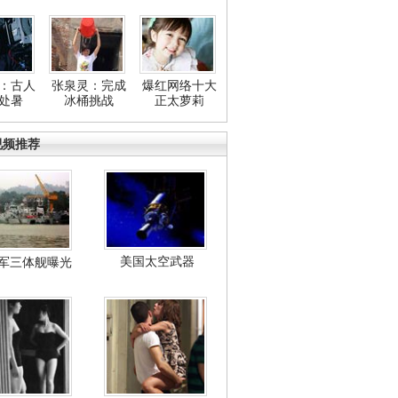
：古人
张泉灵：完成
爆红网络十大
处暑
冰桶挑战
正太萝莉
视频推荐
美国太空武器
军三体舰曝光