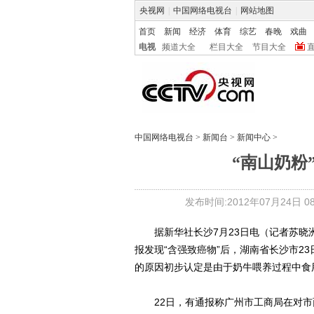
央视网
|
中国网络电视台
|
网站地图
首页
新闻
经济
体育
综艺
春晚
戏曲
电视
频道大全
栏目大全
节目大全
中国网络电视台
>
新闻台
>
新闻中心
>
“南山奶粉
发布时间:2012年07月24日 08:
据新华社长沙7月23日电（记者苏晓洲
报发现“含强致癌物”后，湖南省长沙市2
的原因初步认定是由于奶牛喂养过程中食
22日，有通报称广州市工商局在对市面