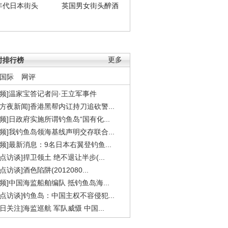
年代日本街头
英国男女街头醉酒
时排行榜
更多
国际
网评
视频]温家宝答记者问·王立军事件
东方夜新闻]香港黑帮内讧持刀追砍警...
视频]日政府实施所谓钓鱼岛“国有化...
视频]我钓鱼岛领海基线声明交存联合...
视频]最新消息：9名日本右翼登钓鱼...
焦点访谈]捍卫领土 绝不退让半步(...
点访谈]酒色陷阱(2012080...
视频]中国海监船舶编队 抵钓鱼岛海...
焦点访谈]钓鱼岛：中国主权不容侵犯...
今日关注]海监巡航 军队威慑 中国...