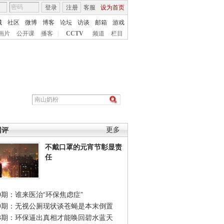
登录
注册
客服
设为首页
城
社区
微博
博客
论坛
访谈
邮箱
游戏
画片
公开课
播客
|
CCTV
频道
栏目
网评
更多
不戴口罩的元宵节彰显责
任
0期：谁来医治“环保焦虑症”
49期：无视公厕现状谈苍蝇是本末倒置
48期：环保逼出真相才能唤回碧水蓝天