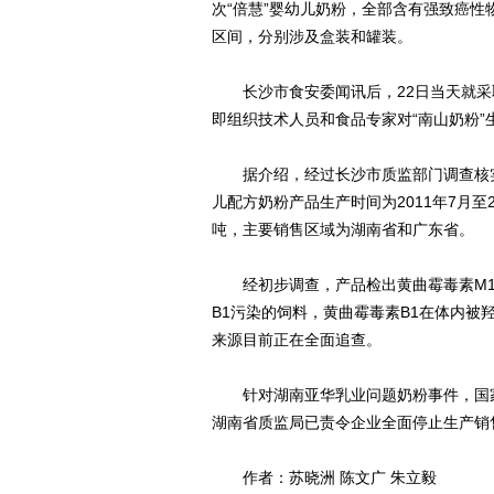
次“倍慧”婴幼儿奶粉，全部含有强致癌性物
区间，分别涉及盒装和罐装。
长沙市食安委闻讯后，22日当天就采
即组织技术人员和食品专家对“南山奶粉
据介绍，经过长沙市质监部门调查核实
儿配方奶粉产品生产时间为2011年7月至2
吨，主要销售区域为湖南省和广东省。
经初步调查，产品检出黄曲霉毒素M1
B1污染的饲料，黄曲霉毒素B1在体内被
来源目前正在全面追查。
针对湖南亚华乳业问题奶粉事件，国家
湖南省质监局已责令企业全面停止生产销
作者：苏晓洲 陈文广 朱立毅