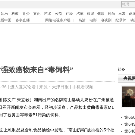
音乐
科教
青少
文化
艺术
公益
产经
汽车
旅游
健康
时尚
三农
商
直播中国
赛事直播
网络电视客户端
|
高清
电影
电视剧
纪录片
动
”强致癌物来自“毒饲料”
锘�
央视
36 |
进入复兴论坛
| 来源：天津日报 |
手机看视频
 陈文广 朱立毅）湖南出产的名牌南山婴幼儿奶粉在广州被通
3日召开新闻发布会表示，经初步调查，产品检出黄曲霉毒素M1
用了被黄曲霉毒素B1污染的饲料。
第65
第6
上乳制品及含乳食品抽检中发现，“南山奶粉”被抽检的5个批
第6