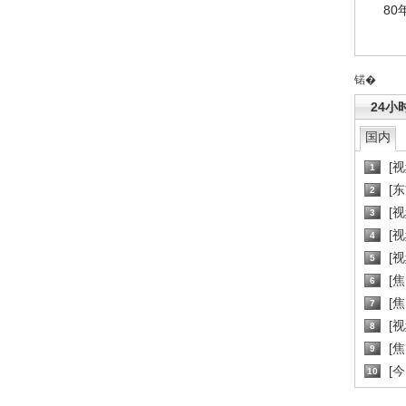
80
锘�
24小
国内
[
1
[
2
[
3
[
4
[
5
[
6
[焦
7
[
8
[
9
[
10