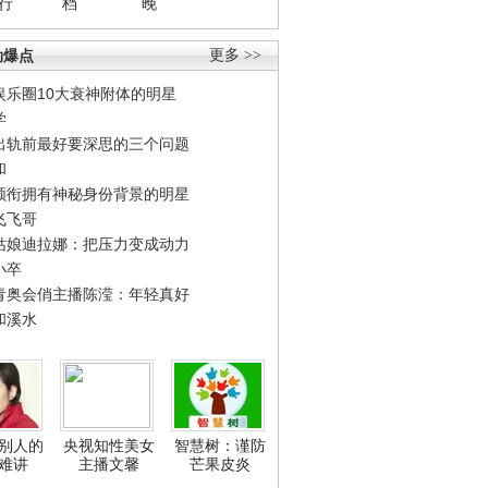
行
档
晚
劲爆点
更多 >>
娱乐圈10大衰神附体的明星
学
出轨前最好要深思的三个问题
和
领衔拥有神秘身份背景的明星
飞飞哥
姑娘迪拉娜：把压力变成动力
小卒
青奥会俏主播陈滢：年轻真好
和溪水
别人的
央视知性美女
智慧树：谨防
难讲
主播文馨
芒果皮炎