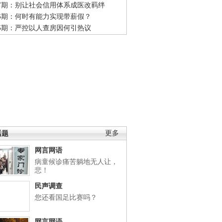
47期：别让社会信用体系成医改羁绊
46期：何时有能力实现带薪假？
45期：严控以人查房因何引热议
话题
更多
网言网语
病童候诊痛苦躺地无人让，
悲！
民声调查
您还看国足比赛吗？
网言网语