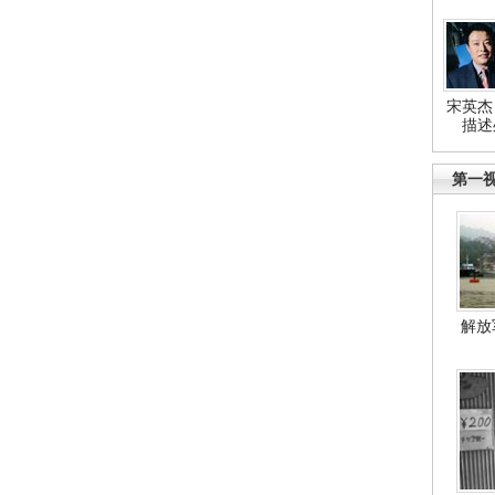
宋英杰
描述
第一
解放