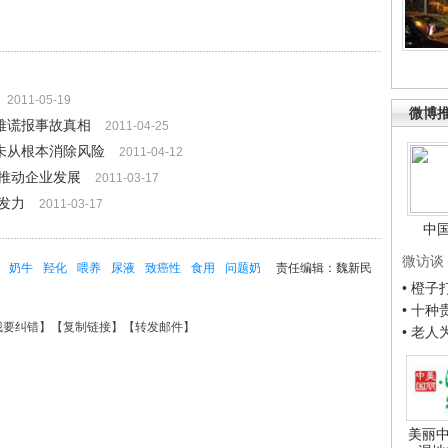
2011-05-19
微博
难谎报事故真相
2011-04-25
商未从根本消除风险
2011-04-12
推动企业发展
2011-03-17
发力
2011-03-17
中
微访谈
奶牛
羟化
喂养
尿液
致癌性
食用
问题奶
责任编辑：魏新民
• 橙
• 十
我要纠错
】【
复制链接
】【
转发邮件
】
• 老
美丽中