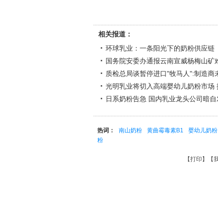
相关报道：
环球乳业：一条阳光下的奶粉供应链
国务院安委办通报云南宣威杨梅山矿
质检总局谈暂停进口"牧马人":制造
光明乳业将切入高端婴幼儿奶粉市场 
日系奶粉告急 国内乳业龙头公司暗自
热词：
南山奶粉
黄曲霉毒素B1
婴幼儿奶粉
粉
【
打印
】【