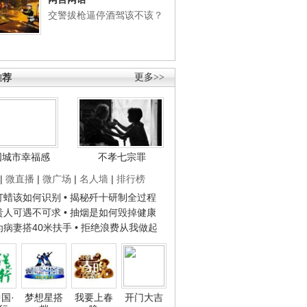
交警拔枪逼停酒驾该不该？
推荐
更多>>
国城市幸福感
不孝七宗罪
|
微直播
|
微广场
|
名人墙
|
排行榜
子打蜡该如何识别
• 揭秘歼十研制全过程
种贵人可遇不可求
• 抽烟是如何毁掉健康
人为病妻搭40米扶手
• 拒绝浪费从我做起
国·
梦想星搭
我要上春
开门大吉