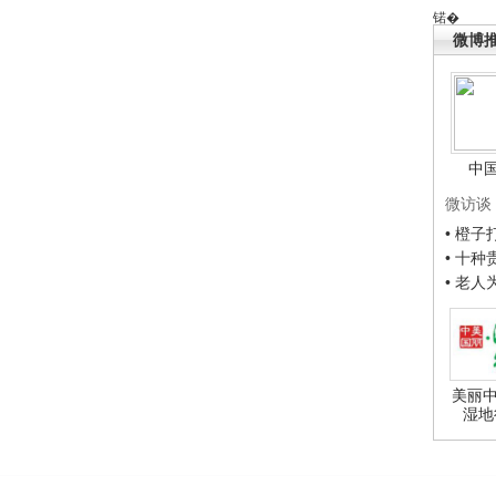
锘�
微博
中
微访谈
• 橙
• 十
• 老
美丽中
湿地