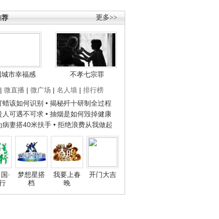
推荐
更多>>
国城市幸福感
不孝七宗罪
|
微直播
|
微广场
|
名人墙
|
排行榜
子打蜡该如何识别
• 揭秘歼十研制全过程
种贵人可遇不可求
• 抽烟是如何毁掉健康
人为病妻搭40米扶手
• 拒绝浪费从我做起
国·
梦想星搭
我要上春
开门大吉
行
档
晚