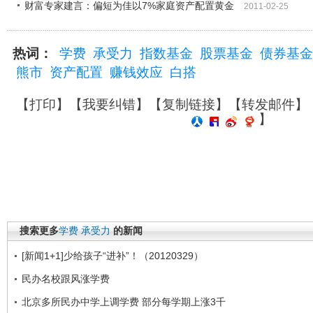
财富专家建言：偏短为佳以7%家庭资产配置黄金
2011-02-25
热词：
学费
承受力
指数基金
股票基金
债券基金
熊市
资产配置
赚钱效应
白搭
【
打印
】【
我要纠错
】【
复制链接
】【
转发邮件
】
】
搜索更多
学费
承受力
的新闻
[新闻1+1]少给孩子“进补”！（20120329）
民办名校跟风涨学费
北京多所民办中学上调学费 部分每学期上涨3千