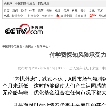
央视网
|
中国网络电视台
|
网站地图
首页
新闻
经济
体育
综艺
春晚
戏曲
音乐
科教
青少
文化
艺术
电视
频道大全
栏目大全
节目大全
直播中国
赛事直播
网络
中国网络电视台
>
新闻台
>
新闻中心
>
付学费探知风险承受
发布时间:2012年07月16日 03:08 |
进入复兴论坛
| 来源：中
“内忧外患”，跌跌不休，A股市场气氛持续
个月来新低。这时能够促使人们产生认同感
无论赔与赚，优化基金组合在任何市况下都
只是面对以往业绩不代表未来表现的基金