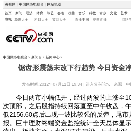
央视网
|
中国网络电视台
|
网站地图
首页
新闻
经济
体育
综艺
春晚
戏曲
音乐
科教
青少
文化
艺术
电视
频道大全
栏目大全
节目大全
直播中国
赛事直播
网络
中国网络电视台
>
新闻台
>
新闻中心
>
锯齿形震荡未改下行趋势 今日资金
发布时间:2012年07月11日 19:34 |
进入复兴论坛
| 来源：中
今日两市小幅低开，经过两波的上涨至10:
次顶部，之后股指持续回落直至中午收盘，
低2156.60点后出现一波比较强的反弹，尾
报。巨丰理财终端资金监控统计全天总体显