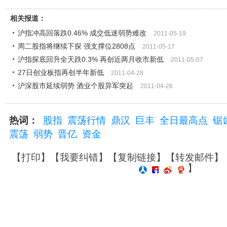
相关报道：
沪指冲高回落跌0.46% 成交低迷弱势难改
2011-05-19
周二股指将继续下探 强支撑位2808点
2011-05-17
沪指探底回升全天跌0.3% 再创近两月收市新低
2011-05-07
27日创业板指再创半年新低
2011-04-28
沪深股市延续弱势 酒业个股异军突起
2011-04-26
热词：
股指
震荡行情
鼎汉
巨丰
全日最高点
锯
震荡
弱势
晋亿
资金
【
打印
】【
我要纠错
】【
复制链接
】【
转发邮件
】
】