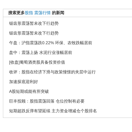
搜索更多
股指
震荡行情
的新闻
锯齿形震荡暂未改下行趋势
锯齿形震荡暂未改下行趋势
午盘：沪指震荡跌0.22% 环保、农牧跌幅居前
盘中：震荡上扬 水泥行业涨幅居前
[收盘]葡萄酒类股具备投资价值
收评：股指在经济下滑与政策憧憬的夹层中运行
加速探底迎利好
A股短期或能有所突破
巨丰投顾：股指震荡回落 仓位控制有必要
短期超跌反弹有望延续 主力资金增减仓个股排名