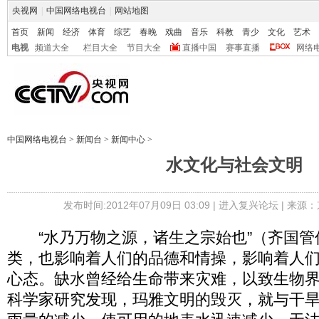
央视网
|
中国网络电视台
|
网站地图
首页
新闻
经济
体育
综艺
春晚
戏曲
音乐
科教
青少
文化
艺术
电视
频道大全
栏目大全
节目大全
直播中国
赛事直播
网络
中国网络电视台
>
新闻台
>
新闻中心
>
水文化与社会文明
发布时间:2012年07月09日 03:09 |
进入复兴论坛
| 来源：
“水乃万物之源，诸生之宗始也”（齐国管
类，也影响着人们的品德和情操，影响着人
心态。缺水曾经给生命带来灾难，以致生物
科学家研究发现，玛雅文明的毁灭，就与干