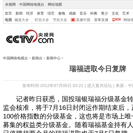
央视网
|
中国网络电视台
|
网站地图
首页
新闻
经济
体育
综艺
春晚
戏曲
音乐
科教
青少
文化
艺术
电视
频道大全
栏目大全
节目大全
直播中国
赛事直播
网络
中国网络电视台
>
新闻台
>
新闻中心
>
瑞福进取今日复牌
发布时间:2012年07月05日 03:21 |
进入复兴论坛
| 来源：中
记者昨日获悉，国投瑞银瑞福分级基金转
监会核准，将于7月16日封闭运作期结束后
100价格指数的分级基金，这也将是市场上
募集的权益类分级基金。随着瑞福基金持有