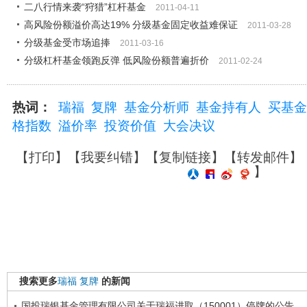
二八行情来袭“狩猎”杠杆基金
2011-04-11
高风险份额溢价高达19% 分级基金固定收益难保证
2011-03-28
分级基金受市场追捧
2011-03-16
分级杠杆基金领跑反弹 低风险份额普遍折价
2011-02-24
热词：
瑞福
复牌
基金分析师
基金持有人
买基金
格指数
溢价率
投资价值
大会决议
【
打印
】【
我要纠错
】【
复制链接
】【
转发邮件
】
】
搜索更多
瑞福
复牌
的新闻
国投瑞银基金管理有限公司关于瑞福进取（150001）停牌的公告